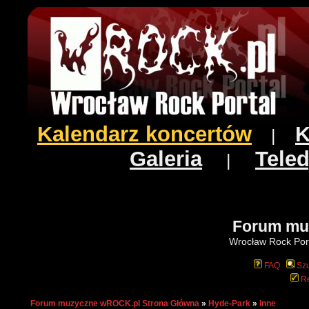
Kalendarz koncertów
K
|
Galeria
Teled
|
Forum mu
Wrocław Rock Port
FAQ
Szu
Re
Forum muzyczne wROCK.pl Strona Główna
»
Hyde-Park
»
Inne