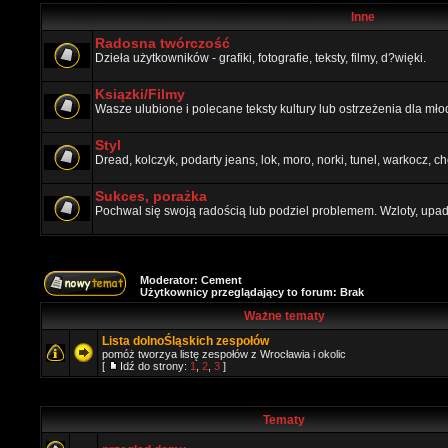
Inne
Radosna twórczość
Dzieła użytkowników - grafiki, fotografie, teksty, filmy, d?więki.
Ksiązki/Filmy
Wasze ulubione i polecane teksty kultury lub ostrzeżenia dla mł
Styl
Dread, kolczyk, podarty jeans, lok, moro, norki, tunel, warkocz, ch
Sukces, porażka
Pochwal się swoją radością lub podziel problemem. Wzloty, upadki
Moderator:
Cement
Użytkownicy przeglądający to forum: Brak
Ważne tematy
Lista dolnoŚląskich zespołów
pomóż tworzya listę zespołów z Wrocławia i okolic
[
Idź do strony:
1
,
2
,
3
]
Tematy