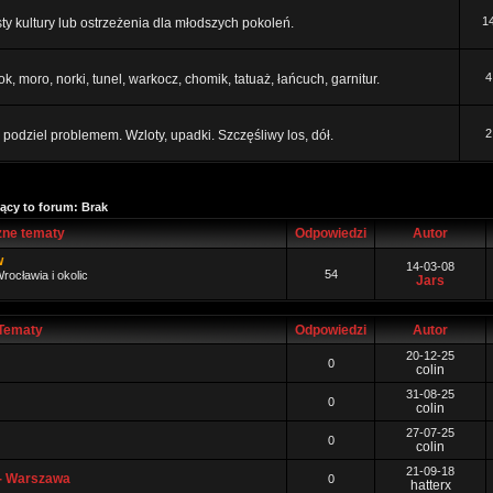
1
ty kultury lub ostrzeżenia dla młodszych pokoleń.
4
ok, moro, norki, tunel, warkocz, chomik, tatuaż, łańcuch, garnitur.
2
podziel problemem. Wzloty, upadki. Szczęśliwy los, dół.
ący to forum: Brak
ne tematy
Odpowiedzi
Autor
w
14-03-08
54
rocławia i okolic
Jars
Tematy
Odpowiedzi
Autor
20-12-25
0
colin
31-08-25
0
colin
27-07-25
0
colin
21-09-18
 - Warszawa
0
hatterx