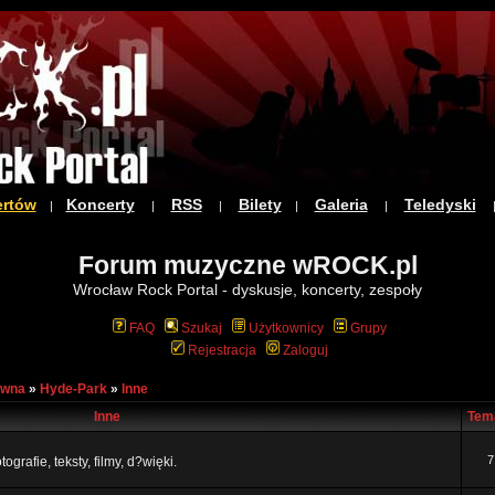
ertów
Koncerty
RSS
Bilety
Galeria
Teledyski
|
|
|
|
|
Forum muzyczne wROCK.pl
Wrocław Rock Portal - dyskusje, koncerty, zespoły
FAQ
Szukaj
Użytkownicy
Grupy
Rejestracja
Zaloguj
ówna
»
Hyde-Park
»
Inne
Inne
Tem
7
ografie, teksty, filmy, d?więki.