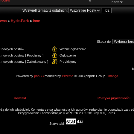
model?
0
hatterx
Wyświetl tematy z ostatnich:
ówna
»
Hyde-Park
»
Inne
Skocz do:
k nowych postów
Ważne ogłoszenie
 nowych postów [ Popularny ]
Ogłoszenie
k nowych postów [ Zablokowany ]
Przyklejony
Powered by
phpBB
modified by
Przemo
© 2003 phpBB Group -
manga
Kontakt
Polityka prywatności
ą do ich właścicieli. Komentarze są własnością ich autorów, redakcja nie odpowiada za tre
Przygotowanie i administracja: © wROCK 2002-2013 by d0ti, Jaras.
Statystyki: