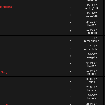
olek8149
15-11-17
obsługowa
0
olekaj193
13-11-17
0
kojan146
24-10-17
0
hatterx
17-08-17
2
sasgabi
19-10-17
0
romankolan
19-10-17
0
romankolan
17-08-17
1
sasgabi
04-08-17
0
hatterx
13-07-17
j Góry
0
hatterx
03-07-17
0
rejas
26-05-17
0
hatterx
12-05-17
0
hatterx
28-04-17