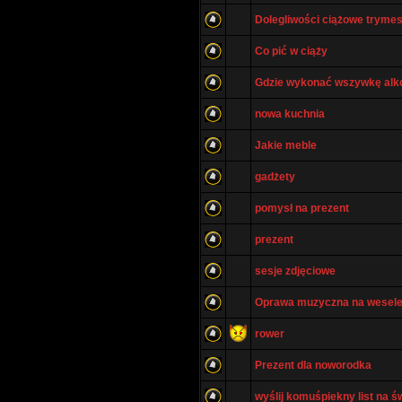
Dolegliwości ciążowe trymes
Co pić w ciąży
Gdzie wykonać wszywkę alk
nowa kuchnia
Jakie meble
gadżety
pomysł na prezent
prezent
sesje zdjęciowe
Oprawa muzyczna na wesel
rower
Prezent dla noworodka
wyślij komuśpiekny list na ś