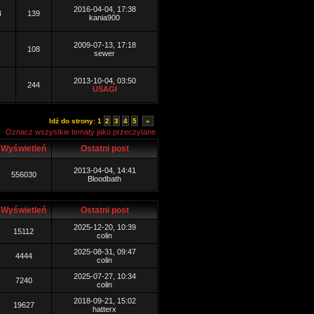
2016-04-04, 17:38
4
139
kania900
2009-07-13, 17:18
108
sewer
2013-10-04, 03:50
244
USAGI
Idź do strony:
1
2
3
4
5
»
Oznacz wszystkie tematy jako przeczytane
Wyświetleń
Ostatni post
2013-04-04, 14:41
556030
Bloodbath
Wyświetleń
Ostatni post
2025-12-20, 10:39
15112
colin
2025-08-31, 09:47
4444
colin
2025-07-27, 10:34
7240
colin
2018-09-21, 15:02
19627
hatterx