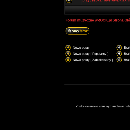
przyczepka rowerowa - jaki 
Forum muzyczne wROCK.pl Strona Gł
Nowe posty
Bra
Nowe posty [ Popularny ]
Brak
Nowe posty [ Zablokowany ]
Bra
Znaki towarowe i nazwy handlowe należ