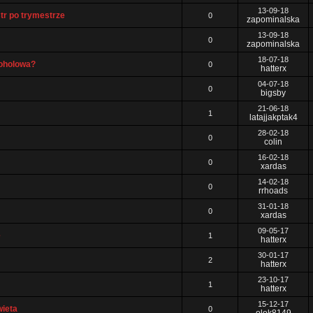
13-09-18
tr po trymestrze
0
zapominalska
13-09-18
0
zapominalska
18-07-18
oholowa?
0
hatterx
04-07-18
0
bigsby
21-06-18
1
latajjakptak4
28-02-18
0
colin
16-02-18
0
xardas
14-02-18
0
rrhoads
31-01-18
0
xardas
09-05-17
e
1
hatterx
30-01-17
2
hatterx
23-10-17
1
hatterx
15-12-17
wieta
0