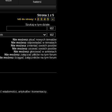
6526
hatterx
Strona
1
z
5
Idź do strony:
1
2
3
4
5
»
Szukaj w tym dziale:
Nie możesz
pisać nowych tematów
Nie możesz
odpowiadać w tematach
Nie możesz
zmieniać swoich postów
Nie możesz
usuwać swoich postów
Nie możesz
głosować w ankietach
Nie możesz
załączać plików na tym forum
Nie możesz
ściągać załączników na tym forum
ść wiadomości, artykułów i komentarzy.