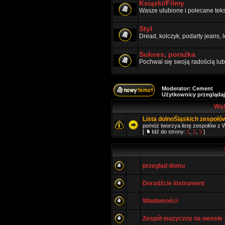
Ksiązki/Filmy
Wasze ulubione i polecane teks
Styl
Dread, kolczyk, podarty jeans, l
Sukces, porażka
Pochwal się swoją radością lub 
Moderator:
Cement
Użytkownicy przeglądaj
Waż
Lista dolnoŚląskich zespołó
pomóż tworzya listę zespołów z W
[
Idź do strony:
1
,
2
,
3
]
przegląd domu
Doradźcie instrument
Wiadomości
Zespół muzyczny na wesele