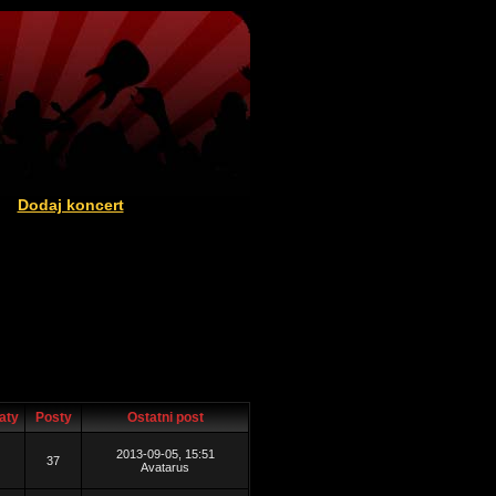
Dodaj koncert
|
aty
Posty
Ostatni post
2013-09-05, 15:51
37
Avatarus