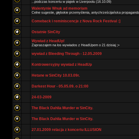
...podczas koncertu w piątek w Liverpoolu (16.10.09)
Walentynie Wnuk ad memoriam
Celne sugestie, głębokie przemyślenia, antychrześcijańska propaganda i
Comeback i reminiscencje z Nova Rock Festival :]
Ostatnie SinCity
Wywiad z HeadUp!
Zapraszajem na los wywiados z HeadUpem o 21 dzisiaj ;>
wywiad z Bleeding Through - 12.05.2009
Kontrowersyjny wywiad z HeadUp
Hetane w SinCity 10.03.09r.
Darkest Hour - 05.05.09. o 21:00
24-03-2009
The Black Dahlia Murder w SinCity.
The Black Dahlia Murder w SinCity.
27.01.2009 relacja z koncertu ILLUSION