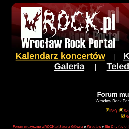
Kalendarz koncertów
K
|
Galeria
Teled
|
Forum mu
Wrocław Rock Port
FAQ
Szu
Re
Forum muzyczne wROCK.pl Strona Główna
»
Wroclaw
»
Sin City (bylo: