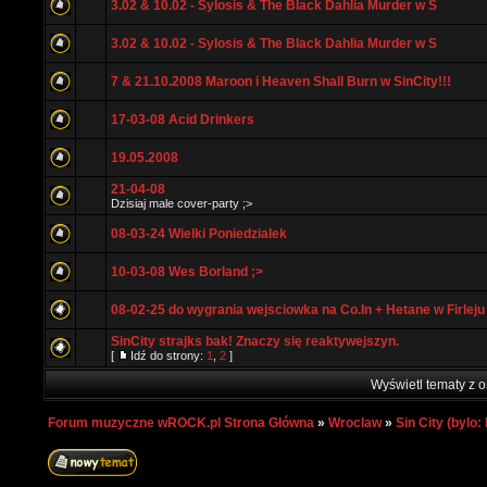
3.02 & 10.02 - Sylosis & The Black Dahlia Murder w S
3.02 & 10.02 - Sylosis & The Black Dahlia Murder w S
7 & 21.10.2008 Maroon i Heaven Shall Burn w SinCity!!!
17-03-08 Acid Drinkers
19.05.2008
21-04-08
Dzisiaj male cover-party ;>
08-03-24 Wielki Poniedzialek
10-03-08 Wes Borland ;>
08-02-25 do wygrania wejsciowka na Co.In + Hetane w Firleju
SinCity strajks bak! Znaczy się reaktywejszyn.
[
Idź do strony:
1
,
2
]
Wyświetl tematy z o
Forum muzyczne wROCK.pl Strona Główna
»
Wroclaw
»
Sin City (bylo: