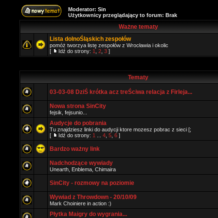
Moderator:
Sin
Użytkownicy przeglądający to forum: Brak
Ważne tematy
Lista dolnoŚląskich zespołów
pomóż tworzya listę zespołów z Wrocławia i okolic
[
Idź do strony:
1
,
2
,
3
]
Tematy
03-03-08 DziŚ krótka acz treŚciwa relacja z Firleja...
Nowa strona SinCity
fejsik, fejsunio...
Audycje do pobrania
Tu znajdziesz linki do audycji ktore mozesz pobrac z sieci [;
[
Idź do strony:
1
...
4
,
5
,
6
]
Bardzo ważny link
Nadchodzące wywiady
Unearth, Enblema, Chimaira
SinCity - rozmowy na poziomie
Wywiad z Throwdown - 20/10/09
Mark Choiniere in action :)
Płytka Maigry do wygrania...