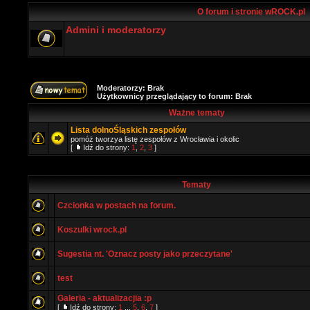
O forum i stronie wROCK.pl
Admini i moderatorzy
Moderatorzy: Brak
Użytkownicy przeglądający to forum: Brak
Ważne tematy
Lista dolnoŚląskich zespołów
pomóż tworzya listę zespołów z Wrocławia i okolic
[
Idź do strony:
1
,
2
,
3
]
Tematy
Czcionka w postach na forum.
Koszulki wrock.pl
Sugestia nt. 'Oznacz posty jako przeczytane'
test
Galeria - aktualizacjia :p
[
Idź do strony:
1
...
5
,
6
,
7
]