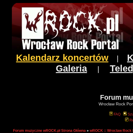
Kalendarz koncertów
K
|
Galeria
Teled
|
Forum mu
Wrocław Rock Port
FAQ
Szu
Re
Forum muzyczne wROCK.pl Strona Główna
»
wROCK :: Wroclaw Rock 