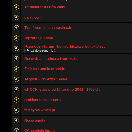
Terminarze klubów 2009
can't log in
Test forum po przenosinach
rejestracja konta
Przenosiny forum - koniec. Możliwe jednak błędy
[
Idź do strony:
1
,
2
]
Nowy dział - radosna twórczoŚa
Zmiana e-maila w profilu
Artykuł w "Wieży CiŚnień"
wROCK istnieje od 10 grudnia 2002 - 1795 dni
problemos na forumos
teledyski.wrock.pl
Nowe emoty
GG przejeło fora.pl