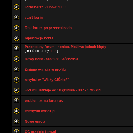
Terminarze klubów 2009
can't log in
Test forum po przenosinach
rejestracja konta
Przenosiny forum - koniec. Możliwe jednak błędy
[
Idź do strony:
1
,
2
]
Nowy dział - radosna twórczoŚa
Zmiana e-maila w profilu
Artykuł w "Wieży CiŚnień"
wROCK istnieje od 10 grudnia 2002 - 1795 dni
problemos na forumos
teledyski.wrock.pl
Nowe emoty
GG przejeło fora.pl