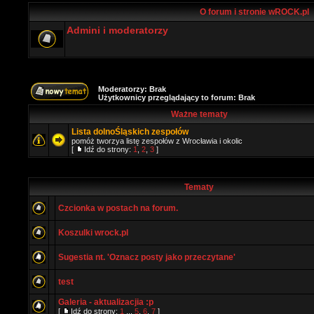
O forum i stronie wROCK.pl
Admini i moderatorzy
Moderatorzy: Brak
Użytkownicy przeglądający to forum: Brak
Ważne tematy
Lista dolnoŚląskich zespołów
pomóż tworzya listę zespołów z Wrocławia i okolic
[
Idź do strony:
1
,
2
,
3
]
Tematy
Czcionka w postach na forum.
Koszulki wrock.pl
Sugestia nt. 'Oznacz posty jako przeczytane'
test
Galeria - aktualizacjia :p
[
Idź do strony:
1
...
5
,
6
,
7
]