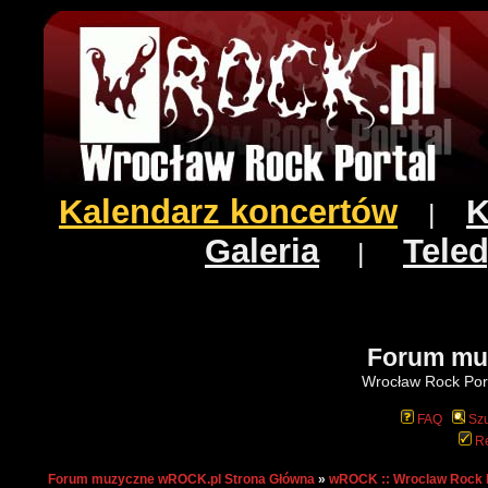
Kalendarz koncertów
K
|
Galeria
Teled
|
Forum mu
Wrocław Rock Port
FAQ
Szu
Re
Forum muzyczne wROCK.pl Strona Główna
»
wROCK :: Wroclaw Rock 