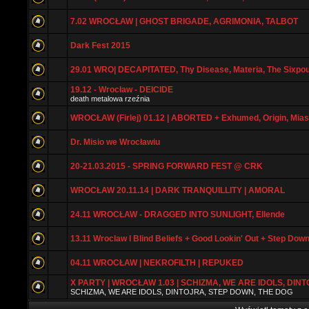
7.02 WROCŁAW | GHOST BRIGADE, AGRIMONIA, TALBOT
Dark Fest 2015
29.01 WRO| DECAPITATED, Thy Disease, Materia, The Sixpo
19.12 - Wrocław - DEICIDE
death metalowa rzeźnia
WROCŁAW (Firlej) 01.12 | ABORTED + Exhumed, Origin, Mia
Dr. Misio we Wrocławiu
20-21.03.2015 - SPRING FORWARD FEST @ CRK
WROCŁAW 20.11.14 | DARK TRANQUILLITY | AMORAL
24.11 WROCŁAW - DRAGGED INTO SUNLIGHT, Ellende
13.11 Wroclaw l Blind Beliefs + Good Lookin' Out + Step Dow
04.11 WROCŁAW | NEKROFILTH | REPUKED
X PARTY | WROCŁAW 1.03 | SCHIZMA, WE ARE IDOLS, DINTO
SCHIZMA, WE ARE IDOLS, DINTOJRA, STEP DOWN, THE DOG