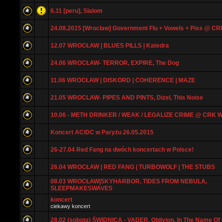
6.11 [peru], Slalom
24.08.2015 [Wrocław] Government Flu + Vowels + Piss @ CR
12.07 WROCŁAW | BLUES PILLS | Katedra
24.06 WROCŁAW- TERROR, EXPIRE, The Dog
11.06 WROCŁAW | DISKORD | COHERENCE | MAZE
21.05 WROCLAW- PIPES AND PINTS, Dizel, This Noise
10.06 - METH DRINKER / WEAK / LEGALIZE CRIME @ CRK
Koncert AC/DC w Paryżu 26.05.2015
26-27.04 Red Fang na dwóch koncertach w Polsce!
26.04 WROCŁAW | RED FANG | TURBOWOLF | THE STUBS
08.03 WROCŁAW|SKYHARBOR, TIDES FROM NEBULA,
SLEEPMAKESWAVES
koncert
ciekawy koncert
28.02 (sobota) ŚWIDNICA - VADER, Oblivion, In The Name Of