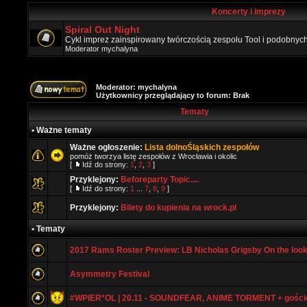
Koncerty i imprezy
Spiral Out Night
Cykl imprez zainspirowany twórczością zespołu Tool i podobny
Moderator
mychalyna
Moderator:
mychalyna
Użytkownicy przeglądający to forum: Brak
Tematy
• Ważne tematy
Ważne ogłoszenie:
Lista dolnoŚląskich zespołów
pomóż tworzya listę zespołów z Wrocławia i okolic
[
Idź do strony:
1
,
2
,
3
]
Przyklejony:
Beforeparty Topic....
[
Idź do strony:
1
...
7
,
8
,
9
]
Przyklejony:
Bilety do kupienia na wrock.pl
• Tematy
2017 Rams Roster Preview: LB Nicholas Grigsby On the loo
Asymmetry Festival
#WPIER*OL | 20.11 - SOUNDFEAR, ANIME TORMENT + gości