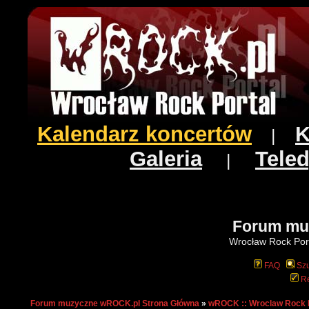
Kalendarz koncertów
K
|
Galeria
Teled
|
Forum mu
Wrocław Rock Port
FAQ
Szu
Re
Forum muzyczne wROCK.pl Strona Główna
»
wROCK :: Wroclaw Rock 