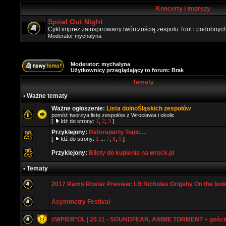
Koncerty i imprezy
Spiral Out Night
Cykl imprez zainspirowany twórczością zespołu Tool i podobny
Moderator
mychalyna
Moderator:
mychalyna
Użytkownicy przeglądający to forum: Brak
Tematy
• Ważne tematy
Ważne ogłoszenie:
Lista dolnoŚląskich zespołów
pomóż tworzya listę zespołów z Wrocławia i okolic
[
Idź do strony:
1
,
2
,
3
]
Przyklejony:
Beforeparty Topic....
[
Idź do strony:
1
...
7
,
8
,
9
]
Przyklejony:
Bilety do kupienia na wrock.pl
• Tematy
2017 Rams Roster Preview: LB Nicholas Grigsby On the loo
Asymmetry Festival
#WPIER*OL | 20.11 - SOUNDFEAR, ANIME TORMENT + gości