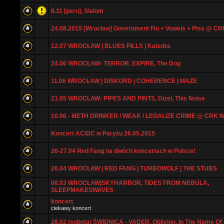
6.11 [peru], Slalom
24.08.2015 [Wrocław] Government Flu + Vowels + Piss @ CR
12.07 WROCŁAW | BLUES PILLS | Katedra
24.06 WROCŁAW- TERROR, EXPIRE, The Dog
11.06 WROCŁAW | DISKORD | COHERENCE | MAZE
21.05 WROCLAW- PIPES AND PINTS, Dizel, This Noise
10.06 - METH DRINKER / WEAK / LEGALIZE CRIME @ CRK
Koncert AC/DC w Paryżu 26.05.2015
26-27.04 Red Fang na dwóch koncertach w Polsce!
26.04 WROCŁAW | RED FANG | TURBOWOLF | THE STUBS
08.03 WROCŁAW|SKYHARBOR, TIDES FROM NEBULA,
SLEEPMAKESWAVES
koncert
ciekawy koncert
28.02 (sobota) ŚWIDNICA - VADER, Oblivion, In The Name Of