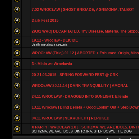
7.02 WROCŁAW | GHOST BRIGADE, AGRIMONIA, TALBOT
Dark Fest 2015
29.01 WRO| DECAPITATED, Thy Disease, Materia, The Sixpo
19.12 - Wrocław - DEICIDE
death metalowa rzeźnia
WROCŁAW (Firlej) 01.12 | ABORTED + Exhumed, Origin, Mia
Dr. Misio we Wrocławiu
20-21.03.2015 - SPRING FORWARD FEST @ CRK
WROCŁAW 20.11.14 | DARK TRANQUILLITY | AMORAL
24.11 WROCŁAW - DRAGGED INTO SUNLIGHT, Ellende
13.11 Wroclaw l Blind Beliefs + Good Lookin' Out + Step Dow
04.11 WROCŁAW | NEKROFILTH | REPUKED
X PARTY | WROCŁAW 1.03 | SCHIZMA, WE ARE IDOLS, DINTO
SCHIZMA, WE ARE IDOLS, DINTOJRA, STEP DOWN, THE DOG