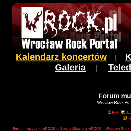
Kalendarz koncertów
K
|
Galeria
Teled
|
Forum mu
Wrocław Rock Port
FAQ
Szu
Re
Forum muzyczne wROCK.pl Strona Główna
»
wROCK :: Wroclaw Rock 