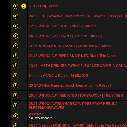
6.11 [peru], Slalom
24.08.2015 [Wrocław] Government Flu + Vowels + Piss @ CR
12.07 WROCŁAW | BLUES PILLS | Katedra
24.06 WROCŁAW- TERROR, EXPIRE, The Dog
11.06 WROCŁAW | DISKORD | COHERENCE | MAZE
21.05 WROCLAW- PIPES AND PINTS, Dizel, This Noise
10.06 - METH DRINKER / WEAK / LEGALIZE CRIME @ CRK
Koncert AC/DC w Paryżu 26.05.2015
26-27.04 Red Fang na dwóch koncertach w Polsce!
26.04 WROCŁAW | RED FANG | TURBOWOLF | THE STUBS
08.03 WROCŁAW|SKYHARBOR, TIDES FROM NEBULA,
SLEEPMAKESWAVES
koncert
ciekawy koncert
28.02 (sobota) ŚWIDNICA - VADER, Oblivion, In The Name Of