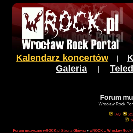
Kalendarz koncertów
K
|
Galeria
Teled
|
Forum mu
Wrocław Rock Port
FAQ
Szu
Re
Forum muzyczne wROCK.pl Strona Główna
»
wROCK :: Wroclaw Rock 