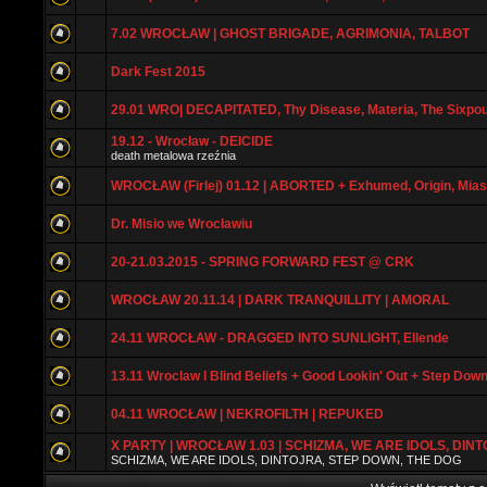
7.02 WROCŁAW | GHOST BRIGADE, AGRIMONIA, TALBOT
Dark Fest 2015
29.01 WRO| DECAPITATED, Thy Disease, Materia, The Sixpo
19.12 - Wrocław - DEICIDE
death metalowa rzeźnia
WROCŁAW (Firlej) 01.12 | ABORTED + Exhumed, Origin, Mia
Dr. Misio we Wrocławiu
20-21.03.2015 - SPRING FORWARD FEST @ CRK
WROCŁAW 20.11.14 | DARK TRANQUILLITY | AMORAL
24.11 WROCŁAW - DRAGGED INTO SUNLIGHT, Ellende
13.11 Wroclaw l Blind Beliefs + Good Lookin' Out + Step Dow
04.11 WROCŁAW | NEKROFILTH | REPUKED
X PARTY | WROCŁAW 1.03 | SCHIZMA, WE ARE IDOLS, DINTO
SCHIZMA, WE ARE IDOLS, DINTOJRA, STEP DOWN, THE DOG