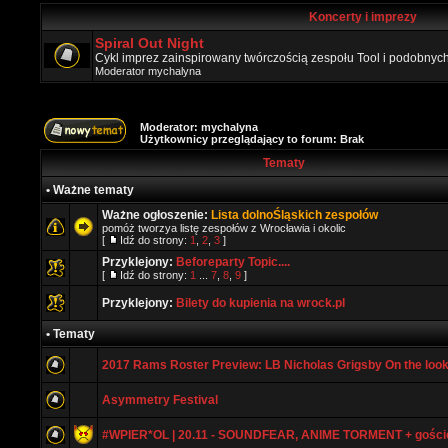
Koncerty i imprezy
Spiral Out Night
Cykl imprez zainspirowany twórczością zespołu Tool i podobny
Moderator
mychalyna
Moderator:
mychalyna
Użytkownicy przeglądający to forum: Brak
Tematy
• Ważne tematy
Ważne ogłoszenie:
Lista dolnoŚląskich zespołów
pomóż tworzya listę zespołów z Wrocławia i okolic
[
Idź do strony:
1
,
2
,
3
]
Przyklejony:
Beforeparty Topic....
[
Idź do strony:
1
...
7
,
8
,
9
]
Przyklejony:
Bilety do kupienia na wrock.pl
• Tematy
2017 Rams Roster Preview: LB Nicholas Grigsby On the loo
Asymmetry Festival
#WPIER*OL | 20.11 - SOUNDFEAR, ANIME TORMENT + gości