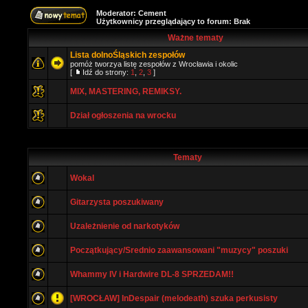
Moderator:
Cement
Użytkownicy przeglądający to forum: Brak
Ważne tematy
Lista dolnoŚląskich zespołów
pomóż tworzya listę zespołów z Wrocławia i okolic
[
Idź do strony:
1
,
2
,
3
]
MIX, MASTERING, REMIKSY.
Dział ogłoszenia na wrocku
Tematy
Wokal
Gitarzysta poszukiwany
Uzależnienie od narkotyków
Początkujący/Srednio zaawansowani "muzycy" poszuki
Whammy IV i Hardwire DL-8 SPRZEDAM!!
[WROCŁAW] InDespair (melodeath) szuka perkusisty