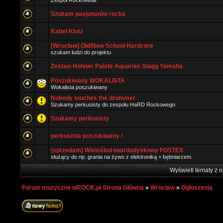
Zespół Rock/Metal
Szukam pasjonatów rocka
Kabel Klotz
[Wrocław] Old/New School Hardcore
szukam ludzi do projektu
Zestaw Hohner Paiste Aquarian Stagg Yamaha
Poszukiwany WOKALISTA
Wokalista poszukiwany
Nobody touches the drummer
Szukamy perkusisty do zespołu HaRD Rockowego
Szukamy perkusisty
perkusista poszukiwany !
(sprzedam) Wieloślad twardodyskowy FOSTEX
służący do np. grania na żywo z elektroniką + bębniarzem.
Wyświetl tematy z o
Forum muzyczne wROCK.pl Strona Główna
»
Wroclaw
»
Ogłoszenia