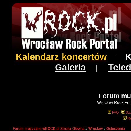
Kalendarz koncertów
K
|
Galeria
Teled
|
Forum mu
Wrocław Rock Port
FAQ
Szu
Re
Forum muzyczne wROCK.pl Strona Główna
»
Wroclaw
»
Ogłoszenia