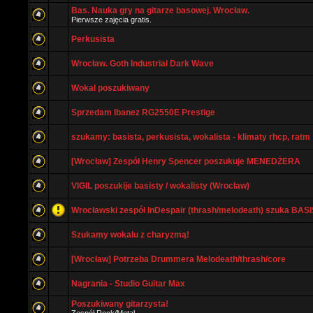
Bas. Nauka gry na gitarze basowej. Wrocław.
Pierwsze zajęcia gratis.
Perkusista
Wrocław. Goth Industrial Dark Wave
Wokal poszukiwany
Sprzedam Ibanez RG2550E Prestige
szukamy: basista, perkusista, wokalista - klimaty rhcp, ratm
[Wrocław] Zespół Henry Spencer poszukuje MENEDŻERA
VIGIL poszukije basisty / wokalisty (Wrocław)
Wrocławski zespół InDespair (thrash/melodeath) szuka BAS
Szukamy wokalu z charyzmą!
[Wrocław] Potrzeba Drummera Melodeath/thrash/core
Nagrania - Studio Guitar Max
Poszukiwany gitarzysta!