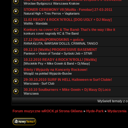
Wroclaw Bydgoszcz Warszawa Krakow
STONER CEREMONY VII [WaWa - Fonobar] 27-03-2011
Natural High + Tres Perros + Vagitarians
11.02 READY 4 ROCK'N'ROLL [DOG UGLY + DJ Mauy]
WaWa - Mandala
Konkurs na cover KC & The Band- That's the way i like it
konkurs cover nagrody KC & The Band
17.12 [WaWa]PORNOSKINS + goście
RANA KŁUTA, WARSAW DOLLS, CRIMINAL TANGO
09.12.10 [WaWa] PROGRESSIVE BASEMENT
Panteon + Vision of Tondal + Syrbski Jeb + STNR
10.12.2010 READY 4 ROCK'N'ROLL! [WaWa]
[Wsciekle Psy + Mike Gowin & Band + Dj Mauy]
Bilety i Wyjazdy na Koncerty Rockowe!
Wsiądź na pokład Wyjazdo-Busów
29-30.10.2010 SURF IN HELL Halloween w Surf Clubie!
Warszawa - Surf Club
30.10.10 Soulburners + Mike Gowin + Dj Mauy Dj Loco
Warszawa
Wyświetl tematy z o
Forum muzyczne wROCK.pl Strona Główna
»
Hyde-Park
»
Wydarzenia