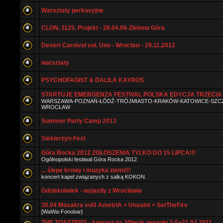
Warsztaty perkusyjne
CLON, 1125, Projekt - 28.04.06-Zielona Góra
Desert Carnival vol. Uno - Wrocław - 29.11.2012
warsztaty
PSYCHOFAGIST & DALILA KAYROS
STARTUJE EMERGENZA FESTIVAL POLSKA EDYCJA TRZECIA 
WARSZAWA-POZNAŃ-ŁÓDŹ-TRÓJMIASTO-KRAKÓW-KATOWICE-SZCZ
WROCŁAW
Summer Party Camp 2013
Siekierzyn-Fest
Góra Rocka 2012 ZGŁOSZENIA TYLKO DO 15 LIPCA!!!
Ogólnopolski festiwal Góra Rocka 2012
... ślepe krowy i muzyka ziemi!!!
koncert kapel związanych z salką KOKON.
Gdziekolwiek - wyjazdy z Wrocławia
30.04 Masakra vol3 AmetriA + Unsaint + SetTheFire
[WaWa-Fonobar]
THE TOASTERS - koncert na 30lecie zespołu 3-5+21.04.2011