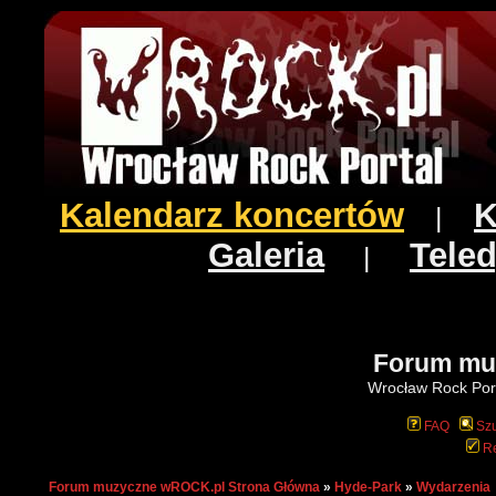
Kalendarz koncertów
K
|
Galeria
Teled
|
Forum mu
Wrocław Rock Port
FAQ
Szu
Re
Forum muzyczne wROCK.pl Strona Główna
»
Hyde-Park
»
Wydarzenia