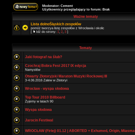
Moderator:
Cement
Użytkownicy przeglądający to forum: Brak
Ważne tematy
Lista dolnoŚląskich zespołów
pomóż tworzya listę zespołów z Wrocławia i okolic
[
Idź do strony:
1
,
2
,
3
]
Tematy
Jaki fotograf na ślub?
Czochraj Bobra Fest 2017 IX edycja
Namysłów
Otwarty Złotoryjski Maraton Muzyki Rockowej III
3-4.06.2016 Zalew w Złotoryi
Wrocław - wyspa słodowa
Top Tour 2010 Billboard
Żyjemy w latach 90
Wyspa słodowa
Jarocin Festiwal
WROCŁAW (Firlej) 01.12 | ABORTED + Exhumed, Origin, Miasma