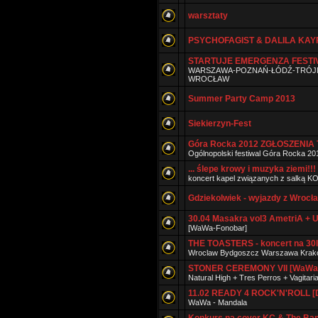
warsztaty
PSYCHOFAGIST & DALILA KA
STARTUJE EMERGENZA FESTIV
WARSZAWA-POZNAŃ-ŁÓDŹ-TRÓJM
WROCŁAW
Summer Party Camp 2013
Siekierzyn-Fest
Góra Rocka 2012 ZGŁOSZENIA 
Ogólnopolski festiwal Góra Rocka 20
... ślepe krowy i muzyka ziemi!!!
koncert kapel związanych z salką 
Gdziekolwiek - wyjazdy z Wrocł
30.04 Masakra vol3 AmetriA + U
[WaWa-Fonobar]
THE TOASTERS - koncert na 30l
Wroclaw Bydgoszcz Warszawa Kra
STONER CEREMONY VII [WaWa -
Natural High + Tres Perros + Vagitari
11.02 READY 4 ROCK'N'ROLL [
WaWa - Mandala