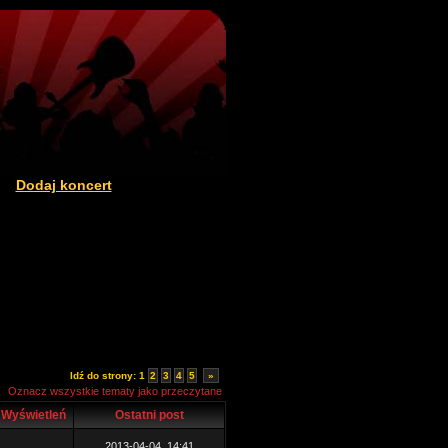
Dodaj koncert
|
Idź do strony:
1
2
3
4
5
»
Oznacz wszystkie tematy jako przeczytane
Wyświetleń
Ostatni post
2013-04-04, 14:41