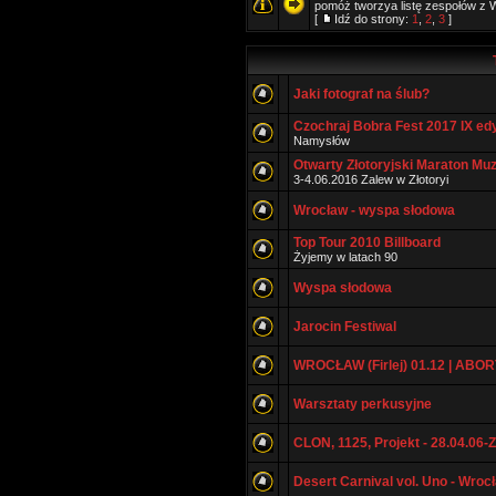
pomóż tworzya listę zespołów z W
[
Idź do strony:
1
,
2
,
3
]
Jaki fotograf na ślub?
Czochraj Bobra Fest 2017 IX ed
Namysłów
Otwarty Złotoryjski Maraton Muz
3-4.06.2016 Zalew w Złotoryi
Wrocław - wyspa słodowa
Top Tour 2010 Billboard
Żyjemy w latach 90
Wyspa słodowa
Jarocin Festiwal
WROCŁAW (Firlej) 01.12 | ABOR
Warsztaty perkusyjne
CLON, 1125, Projekt - 28.04.06-
Desert Carnival vol. Uno - Wroc