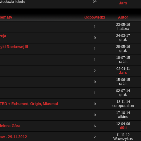
54
rocławia i okolic
Jars
Tematy
Odpowiedzi
Autor
23-05-16
1
hatterx
ycja
24-03-17
0
qrak
yki Rockowej III
28-05-16
1
qrak
18-07-15
1
rafalt
02-01-11
2
Jars
15-06-15
0
rafalt
02-07-14
1
qrak
18-11-14
TED + Exhumed, Origin, Miasmal
0
coreporation
17-10-14
0
atkins
12-04-06
Zielona Góra
6
d0ti
11-11-12
ław - 29.11.2012
2
Wawrzykos