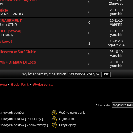
That's the way i like it
0
25myszy
nd
ście
26-11-10
0
yarethh
IMINAL TANGO
VE BASEMENT
26-11-10
0
yarethh
i Jeb + STNR
OLL! [WaWa]
16-11-10
0
yarethh
+ Dj Mauy]
ockowe!
15-11-10
1
agatkax84
loween w Surf Clubie!
26-10-10
0
yarethh
win + Dj Mauy Dj Loco
26-10-10
0
yarethh
Wyświetl tematy z ostatnich:
ówna
»
Hyde-Park
»
Wydarzenia
Skocz do:
k nowych postów
Ważne ogłoszenie
 nowych postów [ Popularny ]
Ogłoszenie
k nowych postów [ Zablokowany ]
Przyklejony