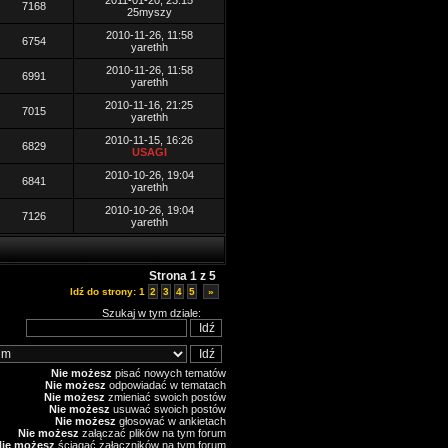
2011-01-20, 23:15
7168
25myszy
2010-11-26, 11:58
6754
yarethh
2010-11-26, 11:58
6991
yarethh
2010-11-16, 21:25
7015
yarethh
2010-11-15, 16:26
6829
USAGI
2010-10-26, 19:04
6841
yarethh
2010-10-26, 19:04
7126
yarethh
Strona
1
z
5
Idź do strony:
1
2
3
4
5
»
Szukaj w tym dziale:
Nie możesz
pisać nowych tematów
Nie możesz
odpowiadać w tematach
Nie możesz
zmieniać swoich postów
Nie możesz
usuwać swoich postów
Nie możesz
głosować w ankietach
Nie możesz
załączać plików na tym forum
Nie możesz
ściągać załączników na tym forum