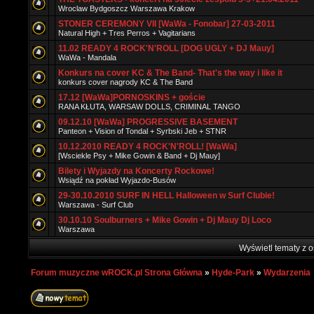
Wroclaw Bydgoszcz Warszawa Krakow
STONER CEREMONY VII [WaWa - Fonobar] 27-03-2011
Natural High + Tres Perros + Vagitarians
11.02 READY 4 ROCK'N'ROLL [DOG UGLY + DJ Mauy]
WaWa - Mandala
Konkurs na cover KC & The Band- That's the way i like it
konkurs cover nagrody KC & The Band
17.12 [WaWa]PORNOSKINS + goście
RANA KŁUTA, WARSAW DOLLS, CRIMINAL TANGO
09.12.10 [WaWa] PROGRESSIVE BASEMENT
Panteon + Vision of Tondal + Syrbski Jeb + STNR
10.12.2010 READY 4 ROCK'N'ROLL! [WaWa]
[Wsciekle Psy + Mike Gowin & Band + Dj Mauy]
Bilety i Wyjazdy na Koncerty Rockowe!
Wsiądź na pokład Wyjazdo-Busów
29-30.10.2010 SURF IN HELL Halloween w Surf Clubie!
Warszawa - Surf Club
30.10.10 Soulburners + Mike Gowin + Dj Mauy Dj Loco
Warszawa
Wyświetl tematy z o
Forum muzyczne wROCK.pl Strona Główna
»
Hyde-Park
»
Wydarzenia