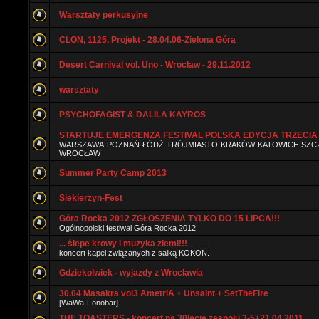
Warsztaty perkusyjne
CLON, 1125, Projekt - 28.04.06-Zielona Góra
Desert Carnival vol. Uno - Wrocław - 29.11.2012
warsztaty
PSYCHOFAGIST & DALILA KAYROS
STARTUJE EMERGENZA FESTIVAL POLSKA EDYCJA TRZECIA 
WARSZAWA-POZNAŃ-ŁÓDŹ-TRÓJMIASTO-KRAKÓW-KATOWICE-SZCZ
WROCŁAW
Summer Party Camp 2013
Siekierzyn-Fest
Góra Rocka 2012 ZGŁOSZENIA TYLKO DO 15 LIPCA!!!
Ogólnopolski festiwal Góra Rocka 2012
... ślepe krowy i muzyka ziemi!!!
koncert kapel związanych z salką KOKON.
Gdziekolwiek - wyjazdy z Wrocławia
30.04 Masakra vol3 AmetriA + Unsaint + SetTheFire
[WaWa-Fonobar]
THE TOASTERS - koncert na 30lecie zespołu 3-5+21.04.2011