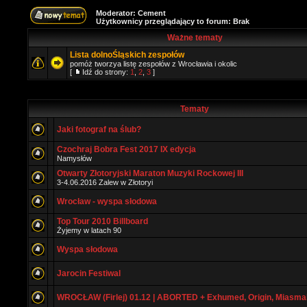
Moderator:
Cement
Użytkownicy przeglądający to forum: Brak
Ważne tematy
Lista dolnoŚląskich zespołów
pomóż tworzya listę zespołów z Wrocławia i okolic
[
Idź do strony:
1
,
2
,
3
]
Tematy
Jaki fotograf na ślub?
Czochraj Bobra Fest 2017 IX edycja
Namysłów
Otwarty Złotoryjski Maraton Muzyki Rockowej III
3-4.06.2016 Zalew w Złotoryi
Wrocław - wyspa słodowa
Top Tour 2010 Billboard
Żyjemy w latach 90
Wyspa słodowa
Jarocin Festiwal
WROCŁAW (Firlej) 01.12 | ABORTED + Exhumed, Origin, Miasma