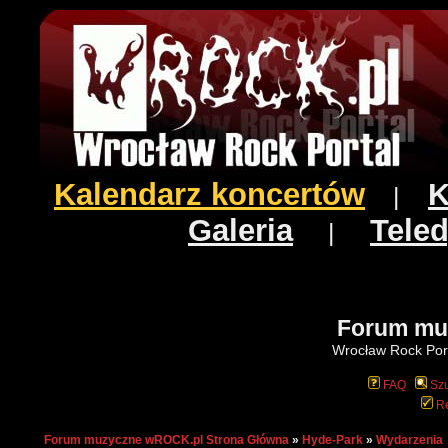
Kalendarz koncertów
K
|
Galeria
Teled
|
Forum mu
Wrocław Rock Port
FAQ
Szu
Re
Forum muzyczne wROCK.pl Strona Główna
»
Hyde-Park
»
Wydarzenia