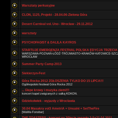
Warsztaty perkusyjne
CLON, 1125, Projekt - 28.04.06-Zielona Góra
Desert Carnival vol. Uno - Wrocław - 29.11.2012
warsztaty
PSYCHOFAGIST & DALILA KAYROS
STARTUJE EMERGENZA FESTIVAL POLSKA EDYCJA TRZECIA 
WARSZAWA-POZNAŃ-ŁÓDŹ-TRÓJMIASTO-KRAKÓW-KATOWICE-SZCZ
WROCŁAW
Summer Party Camp 2013
Siekierzyn-Fest
Góra Rocka 2012 ZGŁOSZENIA TYLKO DO 15 LIPCA!!!
Ogólnopolski festiwal Góra Rocka 2012
... ślepe krowy i muzyka ziemi!!!
koncert kapel związanych z salką KOKON.
Gdziekolwiek - wyjazdy z Wrocławia
30.04 Masakra vol3 AmetriA + Unsaint + SetTheFire
[WaWa-Fonobar]
THE TOASTERS - koncert na 30lecie zespołu 3-5+21.04.2011