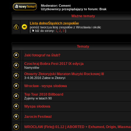
Moderator:
Cement
Użytkownicy przeglądający to forum: Brak
Ważne tematy
Lista dolnoŚląskich zespołów
pomóż tworzya listę zespołów z Wrocławia i okolic
[
Idź do strony:
1
,
2
,
3
]
Tematy
Jaki fotograf na ślub?
Czochraj Bobra Fest 2017 IX edycja
Namysłów
Otwarty Złotoryjski Maraton Muzyki Rockowej III
3-4.06.2016 Zalew w Złotoryi
Wrocław - wyspa słodowa
Top Tour 2010 Billboard
Żyjemy w latach 90
Wyspa słodowa
Jarocin Festiwal
WROCŁAW (Firlej) 01.12 | ABORTED + Exhumed, Origin, Miasma