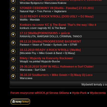
Wroclaw Bydgoszcz Warszawa Krakow
STONER CEREMONY VII [WaWa - Fonobar] 27-03-2011
Natural High + Tres Perros + Vagitarians
11.02 READY 4 ROCK'N'ROLL [DOG UGLY + DJ Mauy]
WaWa - Mandala
Konkurs na cover KC & The Band- That's the way i like it
konkurs cover nagrody KC & The Band
17.12 [WaWa]PORNOSKINS + goście
RANA KŁUTA, WARSAW DOLLS, CRIMINAL TANGO
09.12.10 [WaWa] PROGRESSIVE BASEMENT
Panteon + Vision of Tondal + Syrbski Jeb + STNR
10.12.2010 READY 4 ROCK'N'ROLL! [WaWa]
[Wsciekle Psy + Mike Gowin & Band + Dj Mauy]
Bilety i Wyjazdy na Koncerty Rockowe!
Wsiądź na pokład Wyjazdo-Busów
29-30.10.2010 SURF IN HELL Halloween w Surf Clubie!
Warszawa - Surf Club
30.10.10 Soulburners + Mike Gowin + Dj Mauy Dj Loco
Warszawa
Wyświetl tematy z o
Forum muzyczne wROCK.pl Strona Główna
»
Hyde-Park
»
Wydarzenia