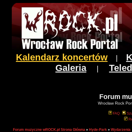
Kalendarz koncertów
K
|
Galeria
Teled
|
Forum mu
Wrocław Rock Port
FAQ
Szu
Re
Forum muzyczne wROCK.pl Strona Główna
»
Hyde-Park
»
Wydarzenia