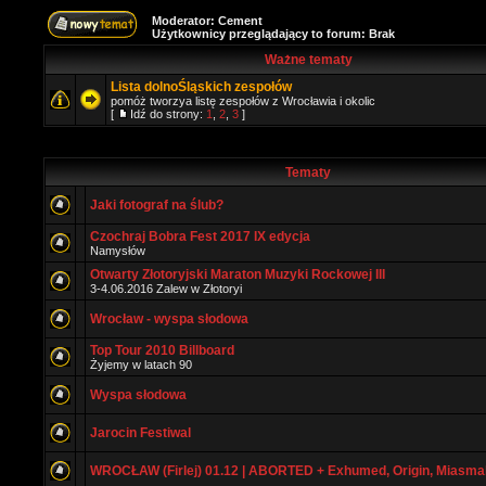
Moderator:
Cement
Użytkownicy przeglądający to forum: Brak
Ważne tematy
Lista dolnoŚląskich zespołów
pomóż tworzya listę zespołów z Wrocławia i okolic
[
Idź do strony:
1
,
2
,
3
]
Tematy
Jaki fotograf na ślub?
Czochraj Bobra Fest 2017 IX edycja
Namysłów
Otwarty Złotoryjski Maraton Muzyki Rockowej III
3-4.06.2016 Zalew w Złotoryi
Wrocław - wyspa słodowa
Top Tour 2010 Billboard
Żyjemy w latach 90
Wyspa słodowa
Jarocin Festiwal
WROCŁAW (Firlej) 01.12 | ABORTED + Exhumed, Origin, Miasma