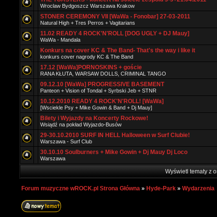
Wroclaw Bydgoszcz Warszawa Krakow
STONER CEREMONY VII [WaWa - Fonobar] 27-03-2011
Natural High + Tres Perros + Vagitarians
11.02 READY 4 ROCK'N'ROLL [DOG UGLY + DJ Mauy]
WaWa - Mandala
Konkurs na cover KC & The Band- That's the way i like it
konkurs cover nagrody KC & The Band
17.12 [WaWa]PORNOSKINS + goście
RANA KŁUTA, WARSAW DOLLS, CRIMINAL TANGO
09.12.10 [WaWa] PROGRESSIVE BASEMENT
Panteon + Vision of Tondal + Syrbski Jeb + STNR
10.12.2010 READY 4 ROCK'N'ROLL! [WaWa]
[Wsciekle Psy + Mike Gowin & Band + Dj Mauy]
Bilety i Wyjazdy na Koncerty Rockowe!
Wsiądź na pokład Wyjazdo-Busów
29-30.10.2010 SURF IN HELL Halloween w Surf Clubie!
Warszawa - Surf Club
30.10.10 Soulburners + Mike Gowin + Dj Mauy Dj Loco
Warszawa
Wyświetl tematy z o
Forum muzyczne wROCK.pl Strona Główna
»
Hyde-Park
»
Wydarzenia