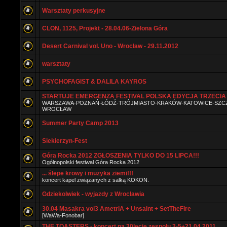
Warsztaty perkusyjne
CLON, 1125, Projekt - 28.04.06-Zielona Góra
Desert Carnival vol. Uno - Wrocław - 29.11.2012
warsztaty
PSYCHOFAGIST & DALILA KAYROS
STARTUJE EMERGENZA FESTIVAL POLSKA EDYCJA TRZECIA 
WARSZAWA-POZNAŃ-ŁÓDŹ-TRÓJMIASTO-KRAKÓW-KATOWICE-SZCZ
WROCŁAW
Summer Party Camp 2013
Siekierzyn-Fest
Góra Rocka 2012 ZGŁOSZENIA TYLKO DO 15 LIPCA!!!
Ogólnopolski festiwal Góra Rocka 2012
... ślepe krowy i muzyka ziemi!!!
koncert kapel związanych z salką KOKON.
Gdziekolwiek - wyjazdy z Wrocławia
30.04 Masakra vol3 AmetriA + Unsaint + SetTheFire
[WaWa-Fonobar]
THE TOASTERS - koncert na 30lecie zespołu 3-5+21.04.2011