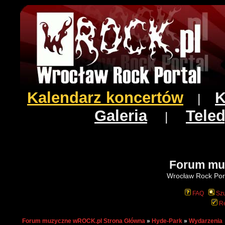
Kalendarz koncertów
K
|
Galeria
Teled
|
Forum mu
Wrocław Rock Port
FAQ
Szu
Re
Forum muzyczne wROCK.pl Strona Główna
»
Hyde-Park
»
Wydarzenia