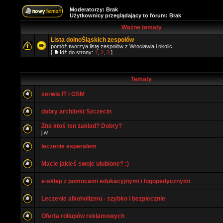
Moderatorzy: Brak
Użytkownicy przeglądający to forum: Brak
Ważne tematy
Lista dolnoŚląskich zespołów
pomóż tworzya listę zespołów z Wrocławia i okolic
[
Idź do strony:
1
,
2
,
3
]
Tematy
serwis IT i GSM
dobry architekt Szczecin
Zna ktoś ten zakład? Dobry?
j.w.
leczenie esperalem
Macie jakieś swoje ulubione? :)
e-sklep z pomocami edukacyjnymi i logopedycznymi
Leczenie alkoholizmu - szybko i bezpiecznie
Oferta rollupów reklamowych