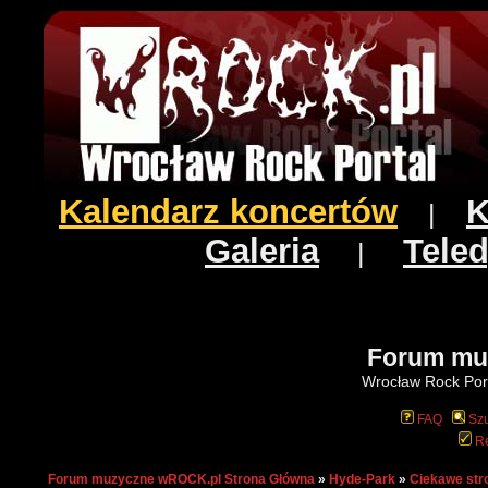
Kalendarz koncertów
K
|
Galeria
Teled
|
Forum mu
Wrocław Rock Port
FAQ
Szu
Re
Forum muzyczne wROCK.pl Strona Główna
»
Hyde-Park
»
Ciekawe str