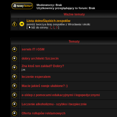
Moderatorzy: Brak
Użytkownicy przeglądający to forum: Brak
Ważne tematy
Lista dolnoŚląskich zespołów
pomóż tworzya listę zespołów z Wrocławia i okolic
[
Idź do strony:
1
,
2
,
3
]
Tematy
serwis IT i GSM
dobry architekt Szczecin
Zna ktoś ten zakład? Dobry?
j.w.
leczenie esperalem
Macie jakieś swoje ulubione? :)
e-sklep z pomocami edukacyjnymi i logopedycznymi
Leczenie alkoholizmu - szybko i bezpiecznie
Oferta rollupów reklamowych