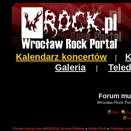
Kalendarz koncertów
K
|
Galeria
Teled
|
Forum mu
Wrocław Rock Port
FAQ
Szu
Re
Forum muzyczne wROCK.pl Strona Główna
»
Hyde-Park
»
Ciekawe str