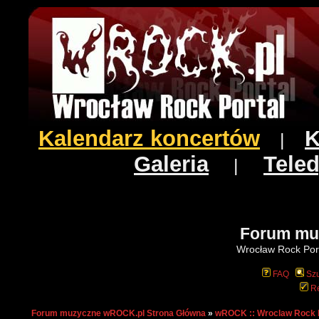
Kalendarz koncertów
K
|
Galeria
Teled
|
Forum mu
Wrocław Rock Port
FAQ
Szu
Re
Forum muzyczne wROCK.pl Strona Główna
»
wROCK :: Wroclaw Rock 