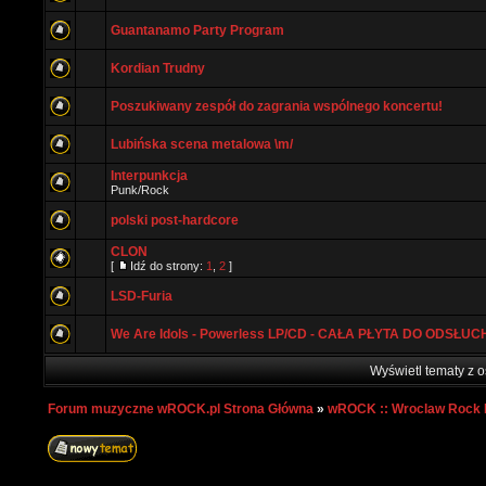
Guantanamo Party Program
Kordian Trudny
Poszukiwany zespół do zagrania wspólnego koncertu!
Lubińska scena metalowa \m/
Interpunkcja
Punk/Rock
polski post-hardcore
CLON
[
Idź do strony:
1
,
2
]
LSD-Furia
We Are Idols - Powerless LP/CD - CAŁA PŁYTA DO ODSŁUC
Wyświetl tematy z o
Forum muzyczne wROCK.pl Strona Główna
»
wROCK :: Wroclaw Rock 