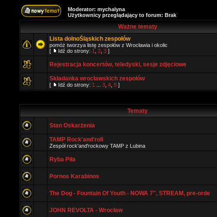
Moderator:
mychalyna
Użytkownicy przeglądający to forum: Brak
Ważne tematy
Lista dolnoŚląskich zespołów
pomóż tworzya listę zespołów z Wrocławia i okolic
[
Idź do strony:
1
,
2
,
3
]
Rejestracja koncertów, teledyski, sesje zdjęciowe
Składanka wrocławskich zespołów
[
Idź do strony:
1
...
3
,
4
,
5
]
Tematy
Stan Oskarżenia
TAMP Rock'and'roll
Zespół rock'and'rockowy TAMP z Lubina
Ryba Piła
Pornos Karabinos
The Dog - Fountain Of Youth - NOWA 7", STREAM, pre-orde
JOHN REVOLTA - Wrocław