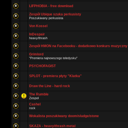
LIFPHOBIA - free download
Zespół Ubique szuka perkusisty
Poszukiwany perkusista
Von Kossel
InDespair
heavy/thrash
Zespół HMON na Facebooku - dodatkowo konkurs muzyczny
Grimlord
"Premiera najnowszego teledysku"
PSYCHOFAGIST
SPLOT - premiera płyty "Klatka"
Draw the Line - hard rock
The Rumble
Zespoł
Cashel
rock
Wokalista poszukiwany doom/sludge/stone
SKAZA - heavy/thrash metal