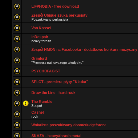
LIFPHOBIA - free download
Zespół Ubique szuka perkusisty
Poszukiwany perkusista
Von Kossel
InDespair
heavy/thrash
Zespół HMON na Facebooku - dodatkowo konkurs muzyczny
Grimlord
"Premiera najnowszego teledysku"
PSYCHOFAGIST
SPLOT - premiera płyty "Klatka"
Draw the Line - hard rock
The Rumble
Zespoł
Cashel
rock
Wokalista poszukiwany doom/sludge/stone
SKAZA - heavy/thrash metal