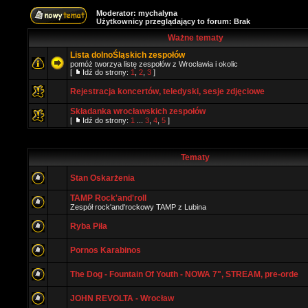
Moderator:
mychalyna
Użytkownicy przeglądający to forum: Brak
Ważne tematy
Lista dolnoŚląskich zespołów
pomóż tworzya listę zespołów z Wrocławia i okolic
[
Idź do strony:
1
,
2
,
3
]
Rejestracja koncertów, teledyski, sesje zdjęciowe
Składanka wrocławskich zespołów
[
Idź do strony:
1
...
3
,
4
,
5
]
Tematy
Stan Oskarżenia
TAMP Rock'and'roll
Zespół rock'and'rockowy TAMP z Lubina
Ryba Piła
Pornos Karabinos
The Dog - Fountain Of Youth - NOWA 7", STREAM, pre-orde
JOHN REVOLTA - Wrocław