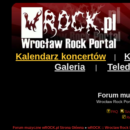
Kalendarz koncertów
K
|
Galeria
Teled
|
Forum mu
Wrocław Rock Port
FAQ
Szu
Re
Forum muzyczne wROCK.pl Strona Główna
»
wROCK :: Wroclaw Rock 