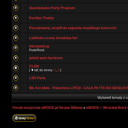
Guantanamo Party Program
Kordian Trudny
Poszukiwany zespół do zagrania wspólnego koncertu!
Lubińska scena metalowa \m/
Interpunkcja
Punk/Rock
polski post-hardcore
CLON
[
Idź do strony:
1
,
2
]
LSD-Furia
We Are Idols - Powerless LP/CD - CAŁA PŁYTA DO ODSŁUC
Wyświetl tematy z o
Forum muzyczne wROCK.pl Strona Główna
»
wROCK :: Wroclaw Rock 