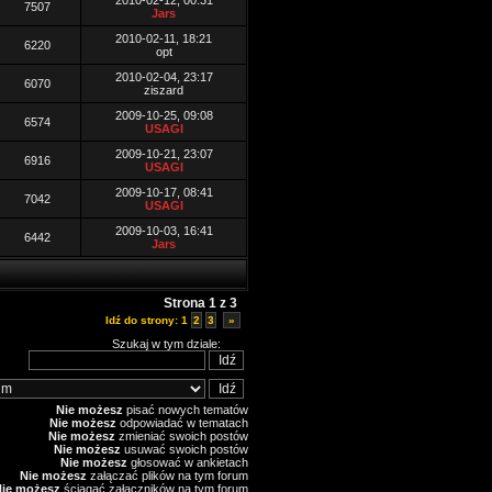
2010-02-12, 00:31
7507
Jars
2010-02-11, 18:21
6220
opt
2010-02-04, 23:17
6070
ziszard
2009-10-25, 09:08
6574
USAGI
2009-10-21, 23:07
6916
USAGI
2009-10-17, 08:41
7042
USAGI
2009-10-03, 16:41
6442
Jars
Strona
1
z
3
Idź do strony:
1
2
3
»
Szukaj w tym dziale:
Nie możesz
pisać nowych tematów
Nie możesz
odpowiadać w tematach
Nie możesz
zmieniać swoich postów
Nie możesz
usuwać swoich postów
Nie możesz
głosować w ankietach
Nie możesz
załączać plików na tym forum
Nie możesz
ściągać załączników na tym forum