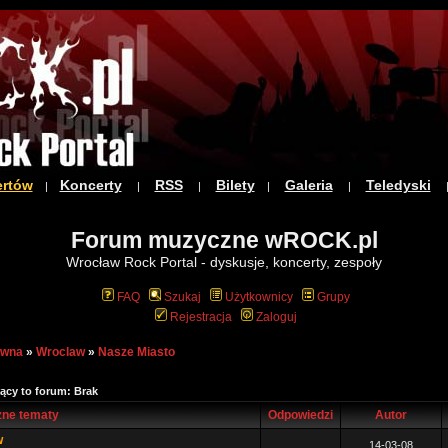
ertów
Koncerty
RSS
Bilety
Galeria
Teledyski
|
|
|
|
|
Forum muzyczne wROCK.pl
Wrocław Rock Portal - dyskusje, koncerty, zespoły
FAQ
Szukaj
Użytkownicy
Grupy
Rejestracja
Zaloguj
ówna
»
Wroclaw
»
Nasze Miasto
ący to forum: Brak
ne tematy
Odpowiedzi
Autor
w
14-03-08