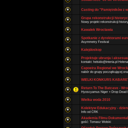
Casting do "Pamiętników z w
Grupa rekonstrukcji historyc
Nowy projekt rekonstrukcji histo
Kawałek Wrocławia
Spotkanie z dyrektorami euro
Asymmetry Festival
Kalejdoskop
Projektuje ubranja i aksesu
kontakt: helsido@interia.pl Helena
Capoeira Regional we Wrocła
nabór do grupy początkującej ora
WIELKI KONKURS KABARE
Return To The Batcave - Wro
Hyoscyamus Niger + Drop Dead 
Wielka woda 2010
Kolektyw Edukacyjny - dzien
Info od CRK
Akademia Filmu Dokumenta
gość: Tomasz Wolski