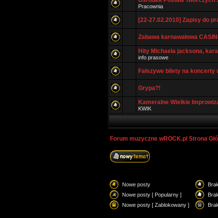
Ośrodek Postaw Twórczych s
Pracownia
[22-27.02.2010] Zapisy do p
Zabawa karnawałowa CASINO
Hity Michaela jacksona, ka
info prasowe
Fałszywe bilety na koncerty
Grypa?!
Kameralne Wielkie Improwiz
KWIK
Forum muzyczne wROCK.pl Strona Gł
Nowe posty
Bra
Nowe posty [ Popularny ]
Brak
Nowe posty [ Zablokowany ]
Bra