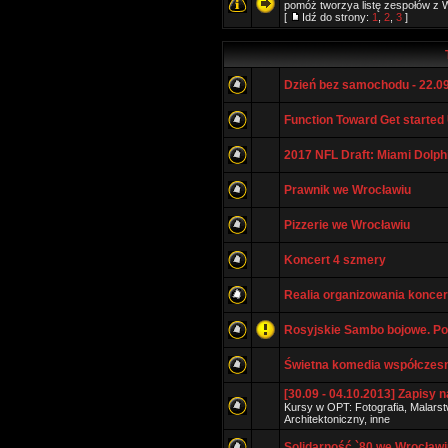
pomóż tworzya listę zespołów z W
[
Idź do strony:
1
,
2
,
3
]
Dzień bez samochodu - 22.09
Function Toward Get started U
2017 NFL Draft: Miami Dolph
Prawnik we Wrocławiu
Pizzerie we Wrocławiu
Koncert 4 szmery
Realia organizowania konce
Rosyjskie Sambo bojowe. P
Świetna komedia współczes
[30.09 - 04.10.2013] Zapisy
Kursy w OPT: Fotografia, Malars
Architektoniczny, inne
Solidarność `80 we Wrocławi