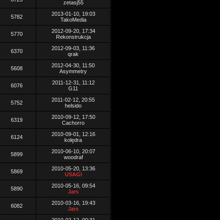
zetasj55
2013-01-10, 19:03
5782
TakoMedia
2012-09-20, 17:34
5770
Rekonstrukcja
2012-09-03, 11:36
6370
qrak
2012-04-30, 11:50
5608
Asymmetry
2011-12-31, 11:12
6076
G11
2011-02-12, 20:55
5752
helsido
2010-09-12, 17:50
6319
Cachorro
2010-09-01, 12:16
6124
kolędra
2010-06-10, 20:07
5899
woodraf
2010-05-20, 13:36
5869
USAGI
2010-05-16, 09:54
5890
Jars
2010-03-16, 19:43
6082
Jars