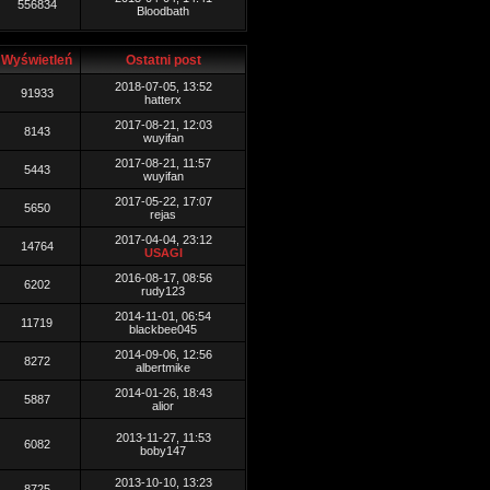
556834
Bloodbath
Wyświetleń
Ostatni post
2018-07-05, 13:52
91933
hatterx
2017-08-21, 12:03
8143
wuyifan
2017-08-21, 11:57
5443
wuyifan
2017-05-22, 17:07
5650
rejas
2017-04-04, 23:12
14764
USAGI
2016-08-17, 08:56
6202
rudy123
2014-11-01, 06:54
11719
blackbee045
2014-09-06, 12:56
8272
albertmike
2014-01-26, 18:43
5887
alior
2013-11-27, 11:53
6082
boby147
2013-10-10, 13:23
8725