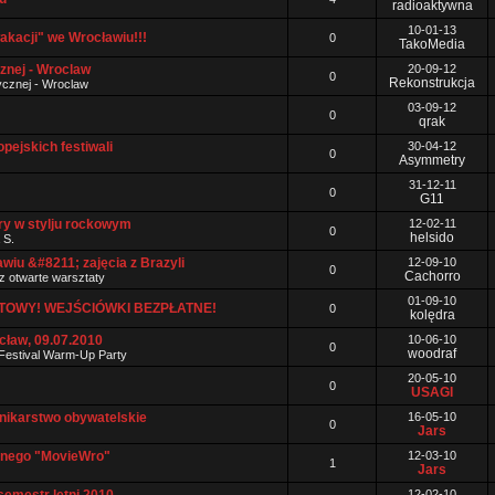
radioaktywna
10-01-13
akacji" we Wrocławiu!!!
0
TakoMedia
znej - Wroclaw
20-09-12
0
Rekonstrukcja
rycznej - Wroclaw
03-09-12
0
qrak
pejskich festiwali
30-04-12
0
Asymmetry
31-12-11
0
G11
ary w stylju rockowym
12-02-11
0
helsido
 S.
wiu &#8211; zajęcia z Brazyli
12-09-10
0
Cachorro
z otwarte warsztaty
01-09-10
TOWY! WEJŚCIÓWKI BEZPŁATNE!
0
kolędra
cław, 09.07.2010
10-06-10
0
woodraf
Festival Warm-Up Party
20-05-10
0
USAGI
nikarstwo obywatelskie
16-05-10
0
Jars
lnego "MovieWro"
12-03-10
1
Jars
12-02-10