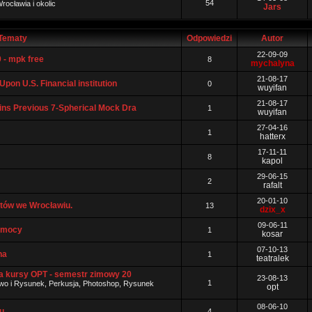
54
rocławia i okolic
Jars
Tematy
Odpowiedzi
Autor
22-09-09
 - mpk free
8
mychalyna
21-08-17
pon U.S. Financial institution
0
wuyifan
21-08-17
ins Previous 7-Spherical Mock Dra
1
wuyifan
27-04-16
1
hatterx
17-11-11
8
kapol
29-06-15
2
rafalt
20-01-10
rtów we Wrocławiu.
13
dzix_x
09-06-11
omocy
1
kosar
07-10-13
na
1
teatralek
 na kursy OPT - semestr zimowy 20
23-08-13
1
two i Rysunek, Perkusja, Photoshop, Rysunek
opt
08-06-10
u
4