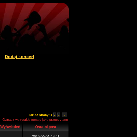
Dodaj koncert
|
Idź do strony:
1
2
3
»
Oznacz wszystkie tematy jako przeczytane
Wyświetleń
Ostatni post
2013-04-04, 14:41