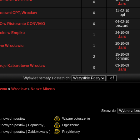
emestr letni 2010
0
Jars
11-02-10
racowni OPT, Wrocław
0
opt
04-02-10
 w Ristorante CONVIVIO
0
ziszard
raoke w Empiku
24-10-09
1
Jars
20-10-09
 we Wrocławiu
1
Jars
15-10-09
2
Tommix
acje Kabaretowe Wrocław
03-10-09
0
Jars
Wyświetl tematy z ostatnich:
ówna
»
Wroclaw
»
Nasze Miasto
Skocz do:
k nowych postów
Ważne ogłoszenie
 nowych postów [ Popularny ]
Ogłoszenie
k nowych postów [ Zablokowany ]
Przyklejony