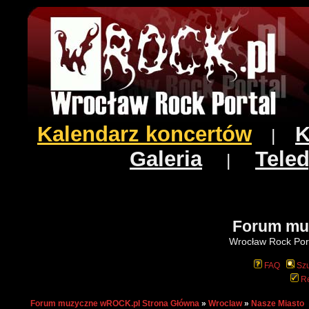
Kalendarz koncertów
K
|
Galeria
Teled
|
Forum mu
Wrocław Rock Port
FAQ
Szu
Re
Forum muzyczne wROCK.pl Strona Główna
»
Wroclaw
»
Nasze Miasto