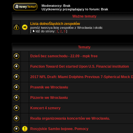
Moderatorzy: Brak
Użytkownicy przeglądający to forum: Brak
Ważne tematy
Lista dolnoŚląskich zespołów
pomóż tworzya listę zespołów z Wrocławia i okolic
[
Idź do strony:
1
,
2
,
3
]
Tematy
Dzień bez samochodu - 22.09 - mpk free
Function Toward Get started Upon U.S. Financial institution
2017 NFL Draft: Miami Dolphins Previous 7-Spherical Mock 
Prawnik we Wrocławiu
Pizzerie we Wrocławiu
Koncert 4 szmery
Realia organizowania koncertów we Wrocławiu.
Rosyjskie Sambo bojowe. Pomocy