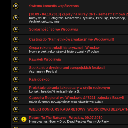
Świetna komedia współczesna
[30.09 - 04.10.2013] Zapisy na kursy OPT - semestr zimowy 
Kursy w OPT: Fotografia, Malarstwo i Rysunek, Perkusja, Photoshop,
Architektoniczny, inne
Solidarność `80 we Wrocławiu
Casting do "Pamiętników z wakacji" we Wrocławiu!!!
Grupa rekonstrukcji historycznej - Wroclaw
Nowy projekt rekonstrukcji historycznej - Wroclaw
Kawałek Wrocławia
Spotkanie z dyrektorami europejskich festiwali
Asymmetry Festival
Kalejdoskop
Projektuje ubranja i aksesuary w stylju rockowym
kontakt: helsido@interia.pl Helena S.
Capoeira Regional we Wrocławiu &#8211; zajęcia z Brazyli
nabór do grupy początkującej oraz otwarte warsztaty
WIELKI KONKURS KABARETOWY! WEJŚCIÓWKI BEZPŁATN
Return To The Batcave - Wrocław, 09.07.2010
Hyoscyamus Niger + Drop Dead Festival Warm-Up Party