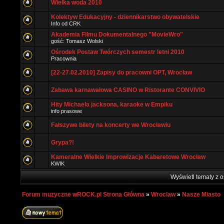
Wielka woda 2010
Kolektyw Edukacyjny - dziennikarstwo obywatelskie
Info od CRK
Akademia Filmu Dokumentalnego "MovieWro"
gość: Tomasz Wolski
Ośrodek Postaw Twórczych semestr letni 2010
Pracownia
[22-27.02.2010] Zapisy do pracowni OPT, Wrocław
Zabawa karnawałowa CASINO w Ristorante CONVIVIO
Hity Michaela jacksona, karaoke w Empiku
info prasowe
Fałszywe bilety na koncerty we Wrocławiu
Grypa?!
Kameralne Wielkie Improwizacje Kabaretowe Wrocław
KWIK
Wyświetl tematy z o
Forum muzyczne wROCK.pl Strona Główna
»
Wroclaw
»
Nasze Miasto