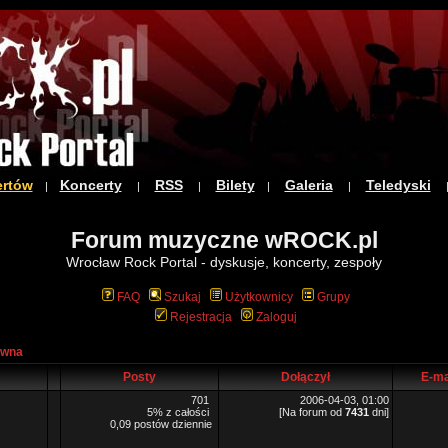
ertów
Koncerty
RSS
Bilety
Galeria
Teledyski
|
|
|
|
|
Forum muzyczne wROCK.pl
Wrocław Rock Portal - dyskusje, koncerty, zespoły
FAQ
Szukaj
Użytkownicy
Grupy
Rejestracja
Zaloguj
ówna
Posty
Dołączył
E-ma
701
2006-04-03, 01:00
5% z całości
[Na forum od
7431
dni]
0,09 postów dziennie