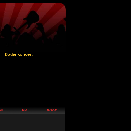
Dodaj koncert
|
il
PM
WWW