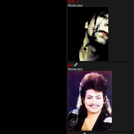
dzix_x
Moderator
Sin
Moderator