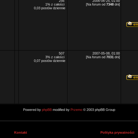
256
2006-06-25, 01:00
1% z całości
[Na forum od
7348
dni]
0,03 postów dziennie
507
2007-05-08, 01:00
3% z całości
[Na forum od
7031
dni]
0,07 postów dziennie
Powered by
phpBB
modified by
Przemo
© 2003 phpBB Group
Kontakt
Polityka prywatności