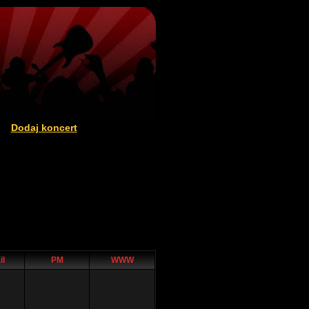
Dodaj koncert
|
il
PM
WWW