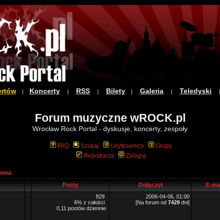
ertów
Koncerty
RSS
Bilety
Galeria
Teledyski
|
|
|
|
|
Forum muzyczne wROCK.pl
Wrocław Rock Portal - dyskusje, koncerty, zespoły
FAQ
Szukaj
Użytkownicy
Grupy
Rejestracja
Zaloguj
ówna
Posty
Dołączył
E-ma
829
2006-04-06, 01:00
6% z całości
[Na forum od
7429
dni]
0,11 postów dziennie