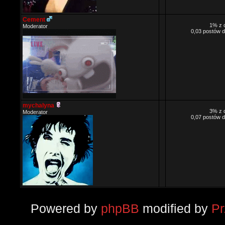
Cement
1% z 
Moderator
0,03 postów d
mychalyna
3% z 
Moderator
0,07 postów d
Powered by
phpBB
modified by
P