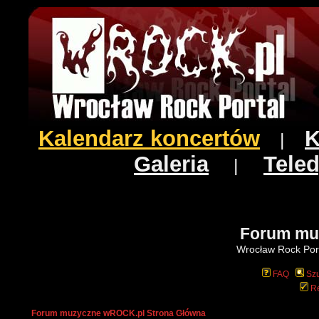
Kalendarz koncertów
K
|
Galeria
Teled
|
Forum mu
Wrocław Rock Port
FAQ
Szu
Re
Forum muzyczne wROCK.pl Strona Główna