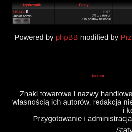
Użytkownik
Posty
USAGI
1097
8% z całości
Junior Admin
0,15 postów dziennie
Powered by
phpBB
modified by
Pr
Kontakt
Znaki towarowe i nazwy handlowe 
własnością ich autorów, redakcja n
i 
Przygotowanie i administracj
Stat