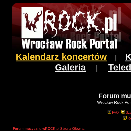
Kalendarz koncertów
K
|
Galeria
Teled
|
Forum mu
Wrocław Rock Port
FAQ
Szu
Re
Forum muzyczne wROCK.pl Strona Główna