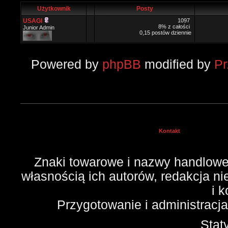
Użytkownik
Posty
USAGI
1097
8% z całości
Junior Admin
0,15 postów dziennie
Powered by
phpBB
modified by
P
Kontakt
Znaki towarowe i nazwy handlowe 
własnością ich autorów, redakcja n
i 
Przygotowanie i administracj
Stat