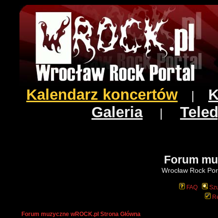
Kalendarz koncertów
K
|
Galeria
Teled
|
Forum mu
Wrocław Rock Port
FAQ
Szu
Re
Forum muzyczne wROCK.pl Strona Główna