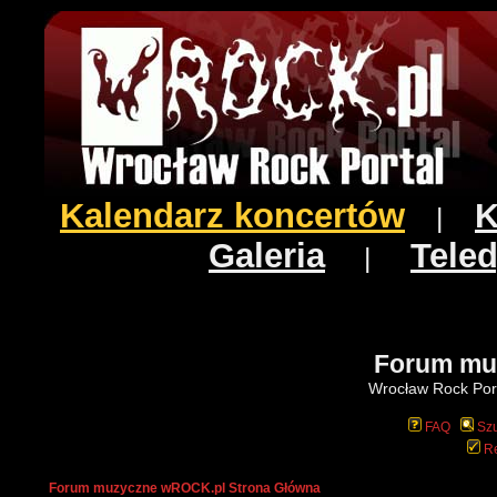
Kalendarz koncertów
K
|
Galeria
Teled
|
Forum mu
Wrocław Rock Port
FAQ
Szu
Re
Forum muzyczne wROCK.pl Strona Główna