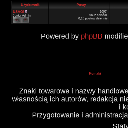
Użytkownik
Posty
USAGI
1097
8% z całości
Junior Admin
0,15 postów dziennie
Powered by
phpBB
modifi
Kontakt
Znaki towarowe i nazwy handlowe 
własnością ich autorów, redakcja n
i 
Przygotowanie i administracj
Stat