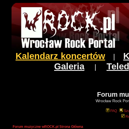
Kalendarz koncertów
K
|
Galeria
Teled
|
Forum mu
Wrocław Rock Port
FAQ
Szu
Re
Forum muzyczne wROCK.pl Strona Główna