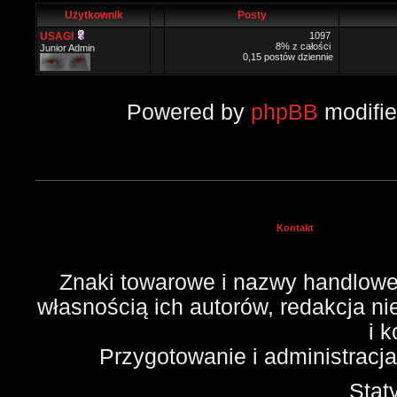
Użytkownik
Posty
USAGI
1097
8% z całości
Junior Admin
0,15 postów dziennie
Powered by
phpBB
modifi
Kontakt
Znaki towarowe i nazwy handlowe 
własnością ich autorów, redakcja n
i 
Przygotowanie i administracj
Stat