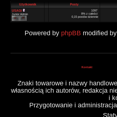
Użytkownik
Posty
USAGI
1097
8% z całości
Junior Admin
0,15 postów dziennie
Powered by
phpBB
modified b
Kontakt
Znaki towarowe i nazwy handlowe 
własnością ich autorów, redakcja n
i 
Przygotowanie i administracj
Stat