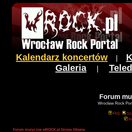
Kalendarz koncertów
K
|
Galeria
Teled
|
Forum mu
Wrocław Rock Port
FAQ
Szu
Re
Forum muzyczne wROCK.pl Strona Główna