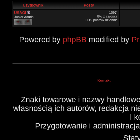
Użytkownik
Posty
USAGI
1097
8% z całości
Junior Admin
0,15 postów dziennie
Powered by
phpBB
modified by
P
Kontakt
Znaki towarowe i nazwy handlowe 
własnością ich autorów, redakcja n
i 
Przygotowanie i administracj
Stat