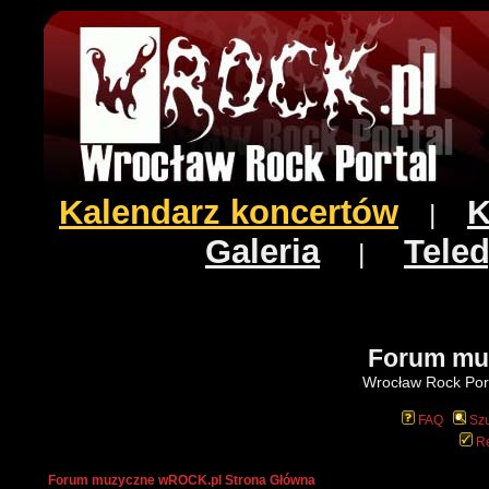
Kalendarz koncertów
K
|
Galeria
Teled
|
Forum mu
Wrocław Rock Port
FAQ
Szu
Re
Forum muzyczne wROCK.pl Strona Główna