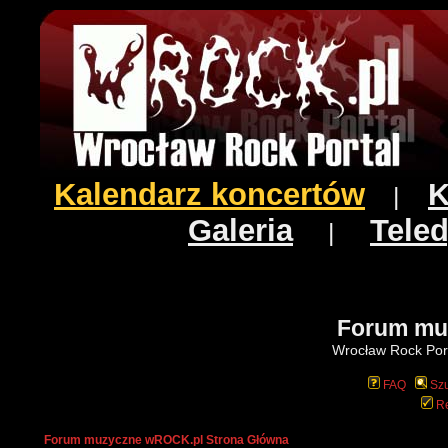
Kalendarz koncertów
K
|
Galeria
Teled
|
Forum mu
Wrocław Rock Port
FAQ
Szu
Re
Forum muzyczne wROCK.pl Strona Główna