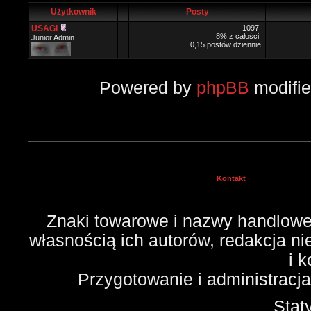
Użytkownik
Posty
USAGI
1097
8% z całości
Junior Admin
0,15 postów dziennie
Powered by
phpBB
modifi
Kontakt
Znaki towarowe i nazwy handlowe 
własnością ich autorów, redakcja n
i 
Przygotowanie i administracj
Stat