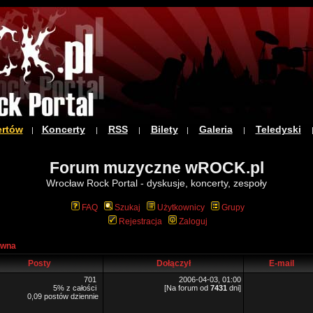
ertów
Koncerty
RSS
Bilety
Galeria
Teledyski
|
|
|
|
|
Forum muzyczne wROCK.pl
Wrocław Rock Portal - dyskusje, koncerty, zespoły
FAQ
Szukaj
Użytkownicy
Grupy
Rejestracja
Zaloguj
ówna
Posty
Dołączył
E-mail
701
2006-04-03, 01:00
5% z całości
[Na forum od
7431
dni]
0,09 postów dziennie