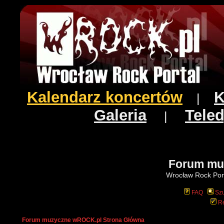
Kalendarz koncertów
K
|
Galeria
Teled
|
Forum mu
Wrocław Rock Port
FAQ
Szu
Re
Forum muzyczne wROCK.pl Strona Główna