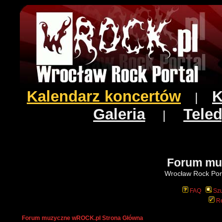
Kalendarz koncertów
K
|
Galeria
Teled
|
Forum mu
Wrocław Rock Port
FAQ
Szu
Re
Forum muzyczne wROCK.pl Strona Główna