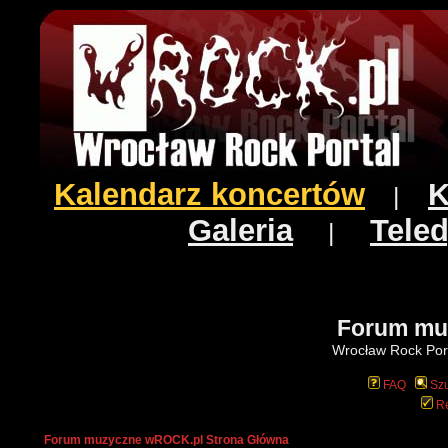
Kalendarz koncertów
K
|
Galeria
Teled
|
Forum mu
Wrocław Rock Port
FAQ
Szu
Re
Forum muzyczne wROCK.pl Strona Główna