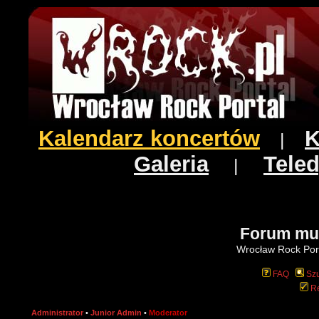
Kalendarz koncertów
K
|
Galeria
Teled
|
Forum mu
Wrocław Rock Port
FAQ
Szu
Re
Administrator
•
Junior Admin
•
Moderator