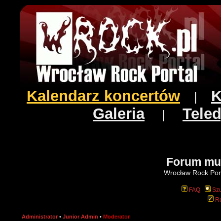
Kalendarz koncertów
K
|
Galeria
Teled
|
Forum mu
Wrocław Rock Port
FAQ
Szu
Re
Administrator
•
Junior Admin
•
Moderator