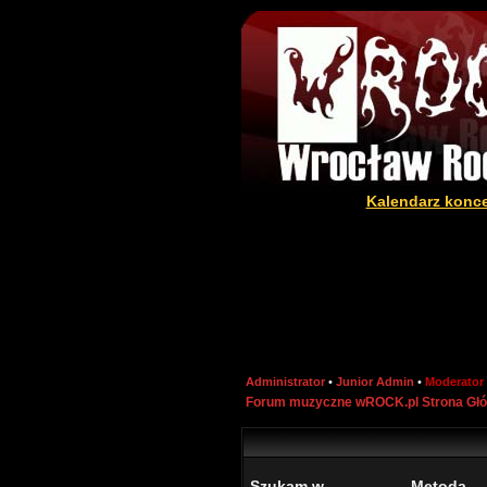
Kalendarz konc
Administrator
•
Junior Admin
•
Moderator
Forum muzyczne wROCK.pl Strona Gł
Szukam w
Metoda