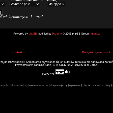
li wieloznacznych:
?
oraz
*
Powered by
phpBB
modified by
Przemo
© 2003 phpBB Group -
manga
Kontakt
Polityka prywatności
ą do ich właścicieli. Komentarze są własnością ich autorów, redakcja nie odpowiada za tre
Przygotowanie i administracja: © wROCK 2002-2013 by d0ti, Jaras.
Statystyki:
espoły | dolnośląskie | wydarzenia muzyczne | sklep muzyczny | ogłoszenia | zdjęcia | terminarze | bilety 