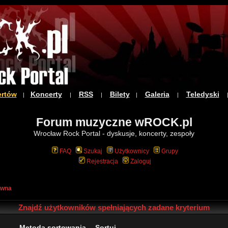
ertów
Koncerty
RSS
Bilety
Galeria
Teledyski
|
|
|
|
|
Forum muzyczne wROCK.pl
Wrocław Rock Portal - dyskusje, koncerty, zespoły
FAQ
Szukaj
Użytkownicy
Grupy
Rejestracja
Zaloguj
ówna
Znajdź użytkowników spełniających zadane kryterium
Metoda sortowania
Sortuj