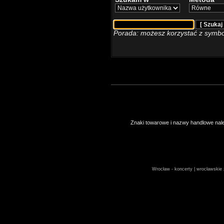
Porada: możesz korzystać z symbo
Znaki towarowe i nazwy handlowe należ
Wrocław - koncerty | wrocławskie z