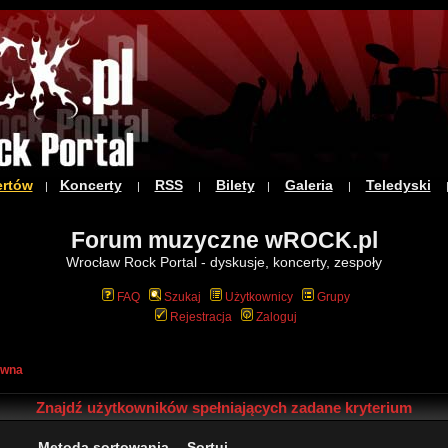
ertów
Koncerty
RSS
Bilety
Galeria
Teledyski
|
|
|
|
|
Forum muzyczne wROCK.pl
Wrocław Rock Portal - dyskusje, koncerty, zespoły
FAQ
Szukaj
Użytkownicy
Grupy
Rejestracja
Zaloguj
ówna
Znajdź użytkowników spełniających zadane kryterium
Metoda sortowania
Sortuj