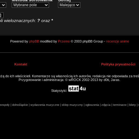
li wieloznacznych:
?
oraz
*
Powered by
phpBB
modified by
Przemo
© 2003 phpBB Group -
recenzje anime
Kontakt
Polityka prywatności
ą do ich właścicieli. Komentarze są własnością ich autorów, redakcja nie odpowiada za tre
Przygotowanie i administracja: © wROCK 2002-2013 by d0ti, Jaras.
Statystyki:
espoły | dolnośląskie | wydarzenia muzyczne | sklep muzyczny | ogłoszenia | zdjęcia | terminarze | bilety 