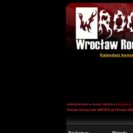
Kalendarz konc
Administrator
•
Junior Admin
•
Moderator
Forum muzyczne wROCK.pl Strona Gł
Szukam w
Metoda