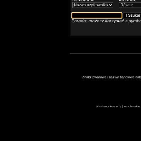
Porada: możesz korzystać z symbo
Znaki towarowe i nazwy handlowe należ
Wrocław - koncerty | wrocławskie z