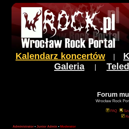
Kalendarz koncertów
K
|
Galeria
Teled
|
Forum mu
Wrocław Rock Port
FAQ
Szu
Re
Administrator
•
Junior Admin
•
Moderator