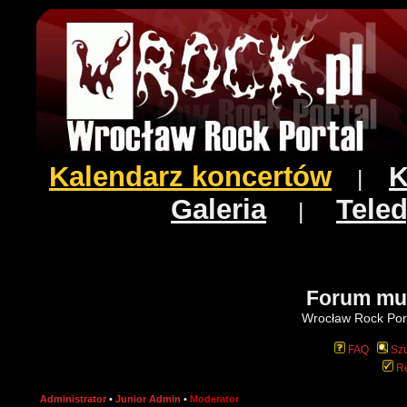
Kalendarz koncertów
K
|
Galeria
Teled
|
Forum mu
Wrocław Rock Port
FAQ
Szu
Re
Administrator
•
Junior Admin
•
Moderator