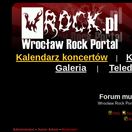
Kalendarz koncertów
K
|
Galeria
Teled
|
Forum mu
Wrocław Rock Port
FAQ
Szu
Re
Administrator
•
Junior Admin
•
Moderator