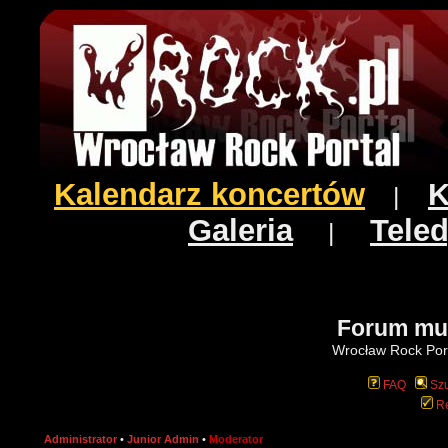
Kalendarz koncertów
K
|
Galeria
Teled
|
Forum mu
Wrocław Rock Port
FAQ
Szu
Re
Administrator
•
Junior Admin
•
Moderator