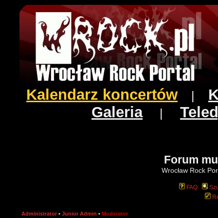
Kalendarz koncertów
K
|
Galeria
Teled
|
Forum mu
Wrocław Rock Port
FAQ
Szu
Re
Administrator
•
Junior Admin
•
Moderator