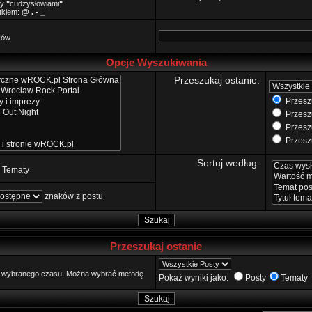
zy
"
cudzysłowiami
"
ątkiem:
@ . - _
ków
Opcje Wyszukiwania
Przeszukaj ostanie:
Przeszu
Przeszu
Przeszu
Przeszu
Sortuj według:
Tematy
znaków z postu
Przeszukaj ostanie
go wybranego czasu. Można wybrać metodę
Pokaż wyniki jako:
Posty
Tematy