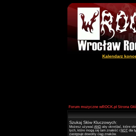
Kalendarz konc
Forum muzyczne wROCK.pl Strona Gł
Szukaj Słów Kluczowych:
Możesz używać
AND
aby określać, które s
tych, które mogą się tam znaleść i
NOT
dla t
zastępuje dowolny ciąg znaków.