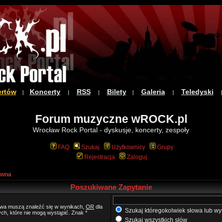
ertów
Koncerty
RSS
Bilety
Galeria
Teledyski
|
|
|
|
|
Forum muzyczne wROCK.pl
Wrocław Rock Portal - dyskusje, koncerty, zespoły
FAQ
Szukaj
Użytkownicy
Grupy
Rejestracja
Zaloguj
ówna
Poszukiwane Zapytanie
łowa muszą znaleźć się w wynikach,
OR
dla
Szukaj któregokolwiek słowa lub wy
ych, które nie mogą wystąpić. Znak *
Szukaj wszystkich słów