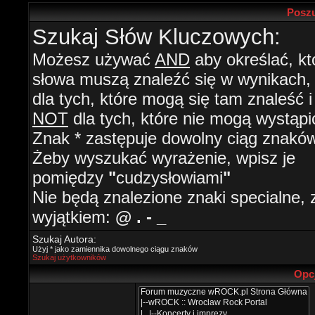
Poszu
Szukaj Słów Kluczowych:
Możesz używać
AND
aby określać, kt
słowa muszą znaleźć się w wynikach
dla tych, które mogą się tam znaleść i
NOT
dla tych, które nie mogą wystąpi
Znak * zastępuje dowolny ciąg znaków
Żeby wyszukać wyrażenie, wpisz je
pomiędzy
"
cudzysłowiami
"
Nie będą znalezione znaki specialne, 
wyjątkiem:
@ . - _
Szukaj Autora:
Użyj * jako zamiennika dowolnego ciągu znaków
Szukaj użytkowników
Opc