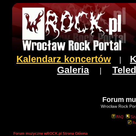
Kalendarz koncertów
K
|
Galeria
Teled
|
Forum mu
Wrocław Rock Port
FAQ
Szu
Re
Forum muzyczne wROCK.pl Strona Główna