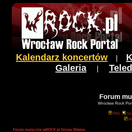
Kalendarz koncertów
K
|
Galeria
Teled
|
Forum mu
Wrocław Rock Port
FAQ
Szu
Re
Forum muzyczne wROCK.pl Strona Główna