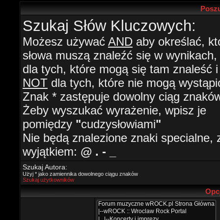
Poszu
Szukaj Słów Kluczowych:
Możesz używać
AND
aby określać, kt
słowa muszą znaleźć się w wynikach
dla tych, które mogą się tam znaleść i
NOT
dla tych, które nie mogą wystąpi
Znak * zastępuje dowolny ciąg znaków
Żeby wyszukać wyrażenie, wpisz je
pomiędzy
"
cudzysłowiami
"
Nie będą znalezione znaki specialne, 
wyjątkiem:
@ . - _
Szukaj Autora:
Użyj * jako zamiennika dowolnego ciągu znaków
Szukaj użytkowników
Opc