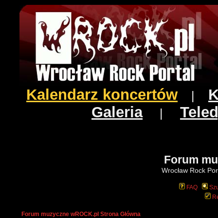
Kalendarz koncertów
K
|
Galeria
Teled
|
Forum mu
Wrocław Rock Port
FAQ
Szu
Re
Forum muzyczne wROCK.pl Strona Główna