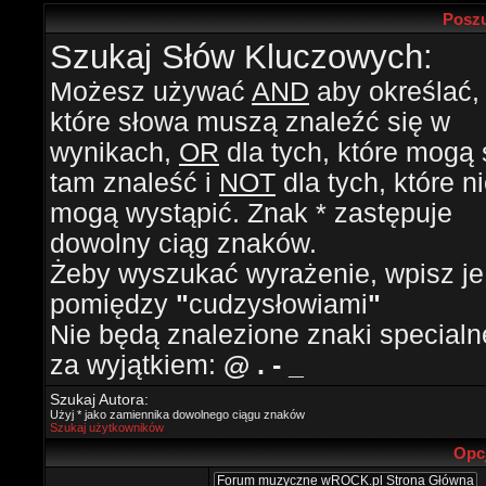
Poszu
Szukaj Słów Kluczowych:
Możesz używać
AND
aby określać,
które słowa muszą znaleźć się w
wynikach,
OR
dla tych, które mogą 
tam znaleść i
NOT
dla tych, które n
mogą wystąpić. Znak * zastępuje
dowolny ciąg znaków.
Żeby wyszukać wyrażenie, wpisz je
pomiędzy
"
cudzysłowiami
"
Nie będą znalezione znaki specialn
za wyjątkiem:
@ . - _
Szukaj Autora:
Użyj * jako zamiennika dowolnego ciągu znaków
Szukaj użytkowników
Opc