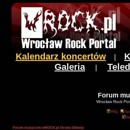
Kalendarz koncertów
K
|
Galeria
Teled
|
Forum mu
Wrocław Rock Port
FAQ
Szu
Re
Forum muzyczne wROCK.pl Strona Główna