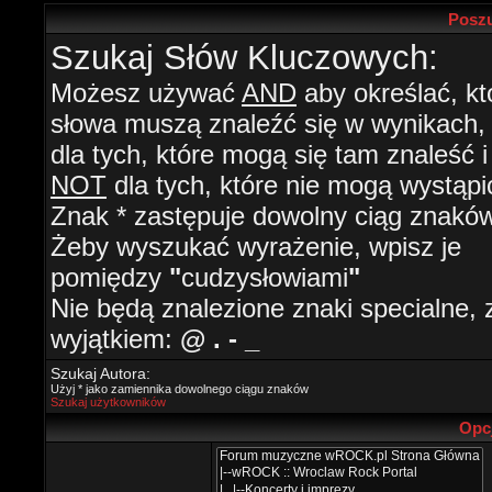
Poszu
Szukaj Słów Kluczowych:
Możesz używać
AND
aby określać, kt
słowa muszą znaleźć się w wynikach
dla tych, które mogą się tam znaleść i
NOT
dla tych, które nie mogą wystąpi
Znak * zastępuje dowolny ciąg znaków
Żeby wyszukać wyrażenie, wpisz je
pomiędzy
"
cudzysłowiami
"
Nie będą znalezione znaki specialne, 
wyjątkiem:
@ . - _
Szukaj Autora:
Użyj * jako zamiennika dowolnego ciągu znaków
Szukaj użytkowników
Opc