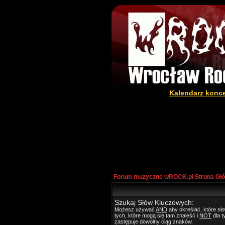
Kalendarz konc
Forum muzyczne wROCK.pl Strona Gł
Szukaj Słów Kluczowych:
Możesz używać
AND
aby określać, które s
tych, które mogą się tam znaleść i
NOT
dla t
zastępuje dowolny ciąg znaków.