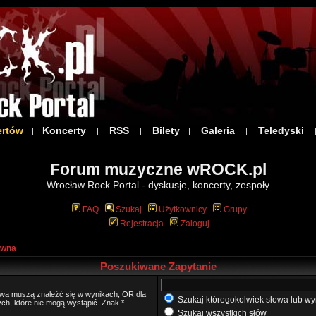
ertów
Koncerty
RSS
Bilety
Galeria
Teledyski
|
|
|
|
|
Forum muzyczne wROCK.pl
Wrocław Rock Portal - dyskusje, koncerty, zespoły
FAQ
Szukaj
Użytkownicy
Grupy
Rejestracja
Zaloguj
ówna
Poszukiwane Zapytanie
łowa muszą znaleźć się w wynikach,
OR
dla
Szukaj któregokolwiek słowa lub wy
ych, które nie mogą wystąpić. Znak *
Szukaj wszystkich słów