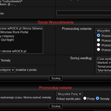
zy
"
cudzysłowiami
"
ątkiem:
@ . - _
ków
Opcje Wyszukiwania
Przeszukaj ostanie:
Przeszu
Przeszu
Przeszu
Przeszu
Sortuj według:
Tematy
znaków z postu
Przeszukaj ostanie
go wybranego czasu. Można wybrać metodę
Pokaż wyniki jako:
Posty
Tematy