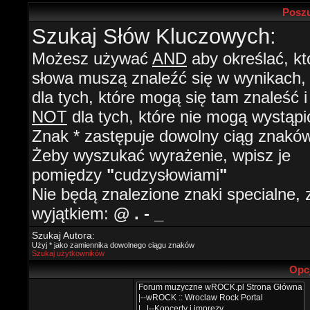
Poszu
Szukaj Słów Kluczowych:
Możesz używać
AND
aby określać, kt
słowa muszą znaleźć się w wynikach
dla tych, które mogą się tam znaleść i
NOT
dla tych, które nie mogą wystąpi
Znak * zastępuje dowolny ciąg znaków
Żeby wyszukać wyrażenie, wpisz je
pomiędzy
"
cudzysłowiami
"
Nie będą znalezione znaki specialne, 
wyjątkiem:
@ . - _
Szukaj Autora:
Użyj * jako zamiennika dowolnego ciągu znaków
Szukaj użytkowników
Opc