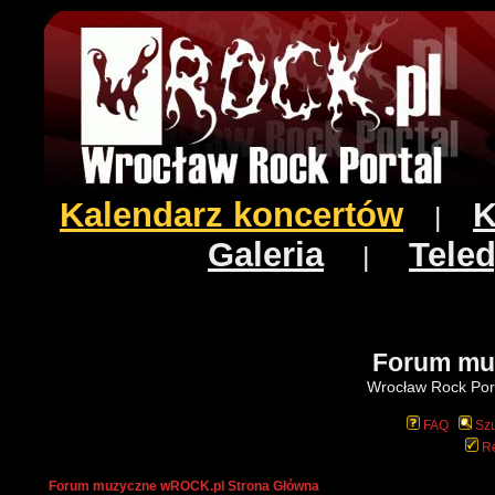
Kalendarz koncertów
K
|
Galeria
Teled
|
Forum mu
Wrocław Rock Port
FAQ
Szu
Re
Forum muzyczne wROCK.pl Strona Główna